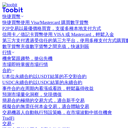
快捷買幣
快捷買幣
使用 Visa/Mastercard 購買數字貨幣
P2P交易
以最優價格買賣，支援多種本地支付方式
信用卡／借記卡買幣
使用 VISA 或 Mastercard，輕鬆入金
第三方支付
透過受信任的第三方平台，使用多種支付方式購買
數字貨幣充值
數字貨幣之間充值，快速到賬
行情
機會
緊跟趨勢，搶佔先機
市場
即時掌握市場行情
合約
U本位永續合約
以USDT結算的不交割合約
USDC永續合約
以USDC結算的永續合約
事件合約
在周期內看漲或看跌，輕鬆贏得收益
預測市場
量化洞察，兌現價值
簡易合約
極簡的交易方式，適合新手交易
模擬合約
無需任何本金交易，適合體驗交易
交易機器人
自動執行預設策略，在市場波動中抓住機會
TradFi
交易