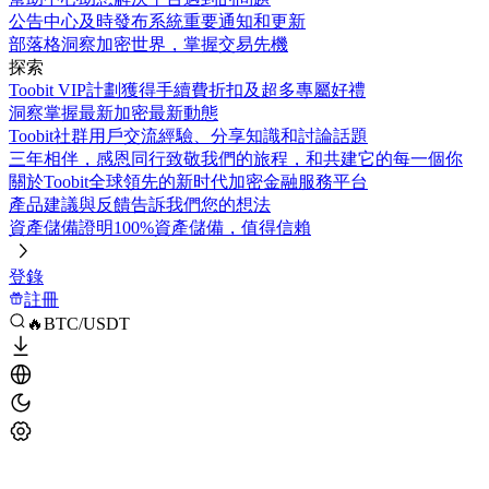
公告中心
及時發布系統重要通知和更新
部落格
洞察加密世界，掌握交易先機
探索
Toobit VIP計劃
獲得手續費折扣及超多專屬好禮
洞察
掌握最新加密最新動態
Toobit社群
用戶交流經驗、分享知識和討論話題
三年相伴，感恩同行
致敬我們的旅程，和共建它的每一個你
關於Toobit
全球領先的新时代加密金融服務平台
產品建議與反饋
告訴我們您的想法
資產儲備證明
100%資產儲備，值得信賴
登錄
註冊
🔥BTC/USDT