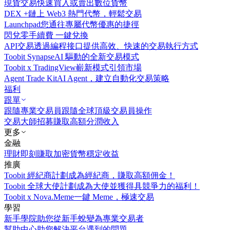
現貨交易
快速買入或賣出數位貨幣
DEX +
鏈上 Web3 熱門代幣，輕鬆交易
Launchpad
您通往專屬代幣優惠的捷徑
閃兌
零手續費 一鍵兌換
API交易
透過編程接口提供高效、快速的交易執行方式
Toobit Synapse
AI 驅動的全新交易模式
Toobit x TradingView
嶄新模式引領市場
Agent Trade Kit
AI Agent，建立自動化交易策略
福利
跟單
跟隨專業交易員
跟隨全球頂級交易員操作
交易大師招募
賺取高額分潤收入
更多
金融
理財
即刻賺取加密貨幣穩定收益
推廣
Toobit 經紀商計劃
成為經紀商，賺取高額佣金！
Toobit 全球大使計劃
成為大使並獲得具競爭力的福利！
Toobit x Nova.Meme
一鍵 Meme，極速交易
學習
新手學院
助您從新手蛻變為專業交易者
幫助中心
助您解決平台遇到的問題