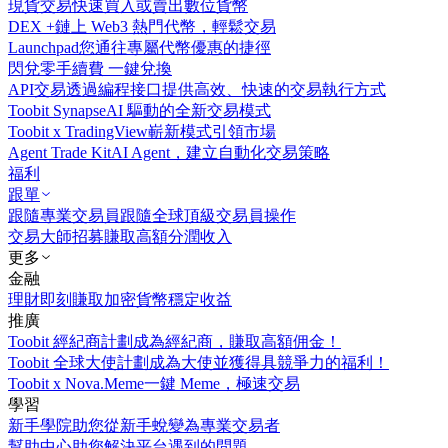
現貨交易
快速買入或賣出數位貨幣
DEX +
鏈上 Web3 熱門代幣，輕鬆交易
Launchpad
您通往專屬代幣優惠的捷徑
閃兌
零手續費 一鍵兌換
API交易
透過編程接口提供高效、快速的交易執行方式
Toobit Synapse
AI 驅動的全新交易模式
Toobit x TradingView
嶄新模式引領市場
Agent Trade Kit
AI Agent，建立自動化交易策略
福利
跟單
跟隨專業交易員
跟隨全球頂級交易員操作
交易大師招募
賺取高額分潤收入
更多
金融
理財
即刻賺取加密貨幣穩定收益
推廣
Toobit 經紀商計劃
成為經紀商，賺取高額佣金！
Toobit 全球大使計劃
成為大使並獲得具競爭力的福利！
Toobit x Nova.Meme
一鍵 Meme，極速交易
學習
新手學院
助您從新手蛻變為專業交易者
幫助中心
助您解決平台遇到的問題