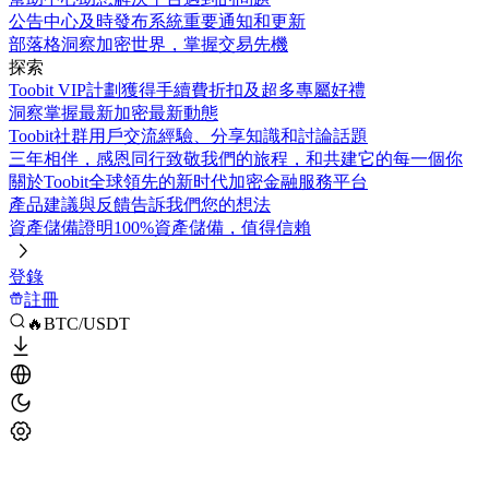
公告中心
及時發布系統重要通知和更新
部落格
洞察加密世界，掌握交易先機
探索
Toobit VIP計劃
獲得手續費折扣及超多專屬好禮
洞察
掌握最新加密最新動態
Toobit社群
用戶交流經驗、分享知識和討論話題
三年相伴，感恩同行
致敬我們的旅程，和共建它的每一個你
關於Toobit
全球領先的新时代加密金融服務平台
產品建議與反饋
告訴我們您的想法
資產儲備證明
100%資產儲備，值得信賴
登錄
註冊
🔥BTC/USDT