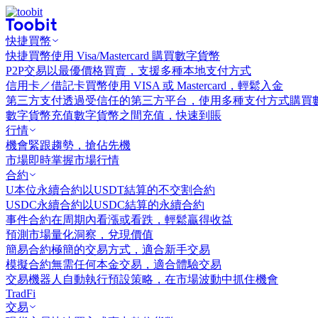
快捷買幣
快捷買幣
使用 Visa/Mastercard 購買數字貨幣
P2P交易
以最優價格買賣，支援多種本地支付方式
信用卡／借記卡買幣
使用 VISA 或 Mastercard，輕鬆入金
第三方支付
透過受信任的第三方平台，使用多種支付方式購買
數字貨幣充值
數字貨幣之間充值，快速到賬
行情
機會
緊跟趨勢，搶佔先機
市場
即時掌握市場行情
合約
U本位永續合約
以USDT結算的不交割合約
USDC永續合約
以USDC結算的永續合約
事件合約
在周期內看漲或看跌，輕鬆贏得收益
預測市場
量化洞察，兌現價值
簡易合約
極簡的交易方式，適合新手交易
模擬合約
無需任何本金交易，適合體驗交易
交易機器人
自動執行預設策略，在市場波動中抓住機會
TradFi
交易