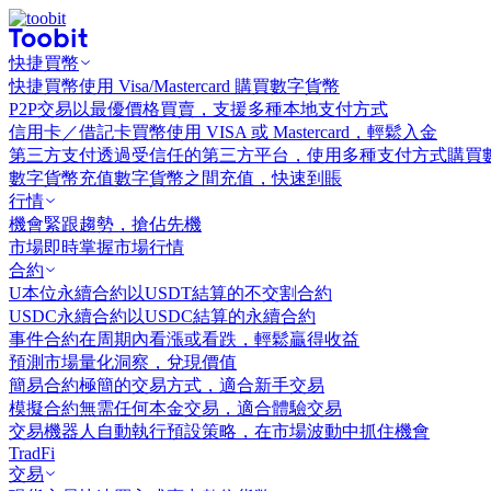
快捷買幣
快捷買幣
使用 Visa/Mastercard 購買數字貨幣
P2P交易
以最優價格買賣，支援多種本地支付方式
信用卡／借記卡買幣
使用 VISA 或 Mastercard，輕鬆入金
第三方支付
透過受信任的第三方平台，使用多種支付方式購買
數字貨幣充值
數字貨幣之間充值，快速到賬
行情
機會
緊跟趨勢，搶佔先機
市場
即時掌握市場行情
合約
U本位永續合約
以USDT結算的不交割合約
USDC永續合約
以USDC結算的永續合約
事件合約
在周期內看漲或看跌，輕鬆贏得收益
預測市場
量化洞察，兌現價值
簡易合約
極簡的交易方式，適合新手交易
模擬合約
無需任何本金交易，適合體驗交易
交易機器人
自動執行預設策略，在市場波動中抓住機會
TradFi
交易