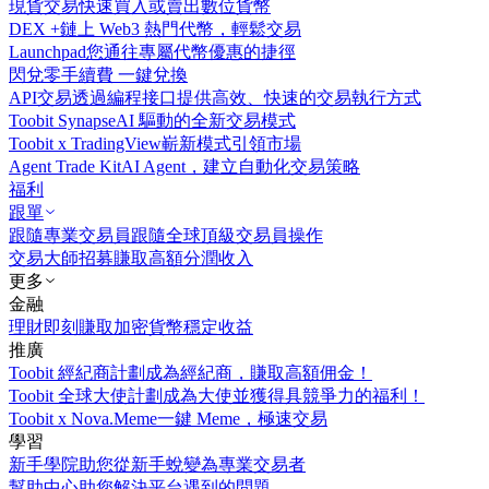
現貨交易
快速買入或賣出數位貨幣
DEX +
鏈上 Web3 熱門代幣，輕鬆交易
Launchpad
您通往專屬代幣優惠的捷徑
閃兌
零手續費 一鍵兌換
API交易
透過編程接口提供高效、快速的交易執行方式
Toobit Synapse
AI 驅動的全新交易模式
Toobit x TradingView
嶄新模式引領市場
Agent Trade Kit
AI Agent，建立自動化交易策略
福利
跟單
跟隨專業交易員
跟隨全球頂級交易員操作
交易大師招募
賺取高額分潤收入
更多
金融
理財
即刻賺取加密貨幣穩定收益
推廣
Toobit 經紀商計劃
成為經紀商，賺取高額佣金！
Toobit 全球大使計劃
成為大使並獲得具競爭力的福利！
Toobit x Nova.Meme
一鍵 Meme，極速交易
學習
新手學院
助您從新手蛻變為專業交易者
幫助中心
助您解決平台遇到的問題