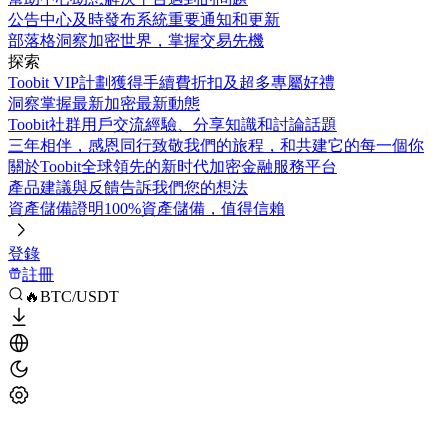
公告中心
及時發布系統重要通知和更新
部落格
洞察加密世界，掌握交易先機
探索
Toobit VIP計劃
獲得手續費折扣及超多專屬好禮
洞察
掌握最新加密最新動態
Toobit社群
用戶交流經驗、分享知識和討論話題
三年相伴，感恩同行
致敬我們的旅程，和共建它的每一個你
關於Toobit
全球領先的新时代加密金融服務平台
產品建議與反饋
告訴我們您的想法
資產儲備證明
100%資產儲備，值得信賴
登錄
註冊
🔥BTC/USDT