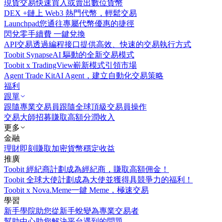
現貨交易
快速買入或賣出數位貨幣
DEX +
鏈上 Web3 熱門代幣，輕鬆交易
Launchpad
您通往專屬代幣優惠的捷徑
閃兌
零手續費 一鍵兌換
API交易
透過編程接口提供高效、快速的交易執行方式
Toobit Synapse
AI 驅動的全新交易模式
Toobit x TradingView
嶄新模式引領市場
Agent Trade Kit
AI Agent，建立自動化交易策略
福利
跟單
跟隨專業交易員
跟隨全球頂級交易員操作
交易大師招募
賺取高額分潤收入
更多
金融
理財
即刻賺取加密貨幣穩定收益
推廣
Toobit 經紀商計劃
成為經紀商，賺取高額佣金！
Toobit 全球大使計劃
成為大使並獲得具競爭力的福利！
Toobit x Nova.Meme
一鍵 Meme，極速交易
學習
新手學院
助您從新手蛻變為專業交易者
幫助中心
助您解決平台遇到的問題