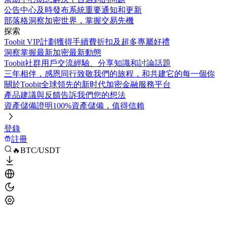
公告中心
及時發布系統重要通知和更新
部落格
洞察加密世界，掌握交易先機
探索
Toobit VIP計劃
獲得手續費折扣及超多專屬好禮
洞察
掌握最新加密最新動態
Toobit社群
用戶交流經驗、分享知識和討論話題
三年相伴，感恩同行
致敬我們的旅程，和共建它的每一個你
關於Toobit
全球領先的新时代加密金融服務平台
產品建議與反饋
告訴我們您的想法
資產儲備證明
100%資產儲備，值得信賴
登錄
註冊
🔥BTC/USDT