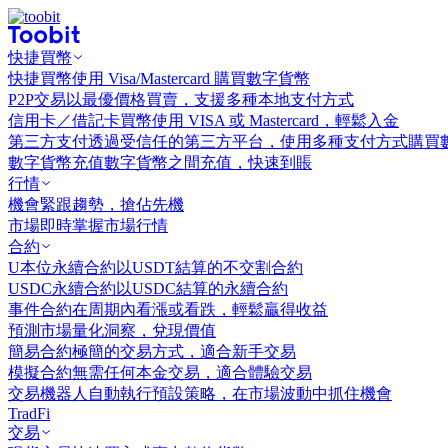
快捷買幣
快捷買幣
使用 Visa/Mastercard 購買數字貨幣
P2P交易
以最優價格買賣，支援多種本地支付方式
信用卡／借記卡買幣
使用 VISA 或 Mastercard，輕鬆入金
第三方支付
透過受信任的第三方平台，使用多種支付方式購買
數字貨幣充值
數字貨幣之間充值，快速到賬
行情
機會
緊跟趨勢，搶佔先機
市場
即時掌握市場行情
合約
U本位永續合約
以USDT結算的不交割合約
USDC永續合約
以USDC結算的永續合約
事件合約
在周期內看漲或看跌，輕鬆贏得收益
預測市場
量化洞察，兌現價值
簡易合約
極簡的交易方式，適合新手交易
模擬合約
無需任何本金交易，適合體驗交易
交易機器人
自動執行預設策略，在市場波動中抓住機會
TradFi
交易