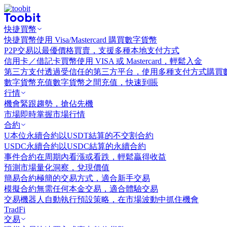
快捷買幣
快捷買幣
使用 Visa/Mastercard 購買數字貨幣
P2P交易
以最優價格買賣，支援多種本地支付方式
信用卡／借記卡買幣
使用 VISA 或 Mastercard，輕鬆入金
第三方支付
透過受信任的第三方平台，使用多種支付方式購買
數字貨幣充值
數字貨幣之間充值，快速到賬
行情
機會
緊跟趨勢，搶佔先機
市場
即時掌握市場行情
合約
U本位永續合約
以USDT結算的不交割合約
USDC永續合約
以USDC結算的永續合約
事件合約
在周期內看漲或看跌，輕鬆贏得收益
預測市場
量化洞察，兌現價值
簡易合約
極簡的交易方式，適合新手交易
模擬合約
無需任何本金交易，適合體驗交易
交易機器人
自動執行預設策略，在市場波動中抓住機會
TradFi
交易