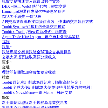
現貨交易
快速買入或賣出數位貨幣
DEX +
鏈上 Web3 熱門代幣，輕鬆交易
Launchpad
您通往專屬代幣優惠的捷徑
閃兌
零手續費 一鍵兌換
API交易
透過編程接口提供高效、快速的交易執行方式
Toobit Synapse
AI 驅動的全新交易模式
Toobit x TradingView
嶄新模式引領市場
Agent Trade Kit
AI Agent，建立自動化交易策略
福利
跟單
跟隨專業交易員
跟隨全球頂級交易員操作
交易大師招募
賺取高額分潤收入
更多
金融
理財
即刻賺取加密貨幣穩定收益
推廣
Toobit 經紀商計劃
成為經紀商，賺取高額佣金！
Toobit 全球大使計劃
成為大使並獲得具競爭力的福利！
Toobit x Nova.Meme
一鍵 Meme，極速交易
學習
新手學院
助您從新手蛻變為專業交易者
幫助中心
助您解決平台遇到的問題