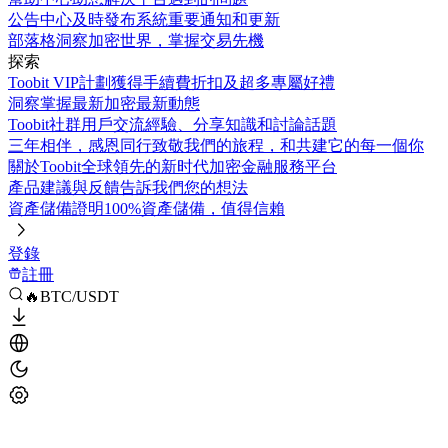
公告中心
及時發布系統重要通知和更新
部落格
洞察加密世界，掌握交易先機
探索
Toobit VIP計劃
獲得手續費折扣及超多專屬好禮
洞察
掌握最新加密最新動態
Toobit社群
用戶交流經驗、分享知識和討論話題
三年相伴，感恩同行
致敬我們的旅程，和共建它的每一個你
關於Toobit
全球領先的新时代加密金融服務平台
產品建議與反饋
告訴我們您的想法
資產儲備證明
100%資產儲備，值得信賴
登錄
註冊
🔥BTC/USDT