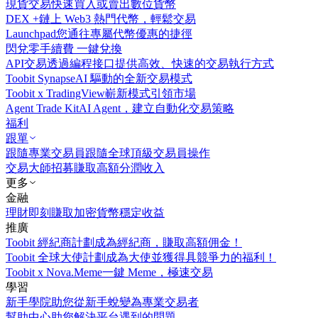
現貨交易
快速買入或賣出數位貨幣
DEX +
鏈上 Web3 熱門代幣，輕鬆交易
Launchpad
您通往專屬代幣優惠的捷徑
閃兌
零手續費 一鍵兌換
API交易
透過編程接口提供高效、快速的交易執行方式
Toobit Synapse
AI 驅動的全新交易模式
Toobit x TradingView
嶄新模式引領市場
Agent Trade Kit
AI Agent，建立自動化交易策略
福利
跟單
跟隨專業交易員
跟隨全球頂級交易員操作
交易大師招募
賺取高額分潤收入
更多
金融
理財
即刻賺取加密貨幣穩定收益
推廣
Toobit 經紀商計劃
成為經紀商，賺取高額佣金！
Toobit 全球大使計劃
成為大使並獲得具競爭力的福利！
Toobit x Nova.Meme
一鍵 Meme，極速交易
學習
新手學院
助您從新手蛻變為專業交易者
幫助中心
助您解決平台遇到的問題