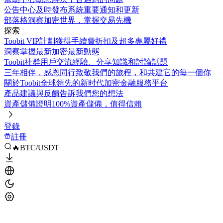
公告中心
及時發布系統重要通知和更新
部落格
洞察加密世界，掌握交易先機
探索
Toobit VIP計劃
獲得手續費折扣及超多專屬好禮
洞察
掌握最新加密最新動態
Toobit社群
用戶交流經驗、分享知識和討論話題
三年相伴，感恩同行
致敬我們的旅程，和共建它的每一個你
關於Toobit
全球領先的新时代加密金融服務平台
產品建議與反饋
告訴我們您的想法
資產儲備證明
100%資產儲備，值得信賴
登錄
註冊
🔥BTC/USDT