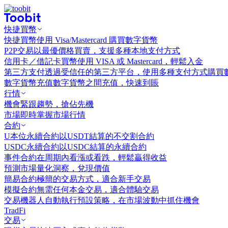
快捷買幣
快捷買幣
使用 Visa/Mastercard 購買數字貨幣
P2P交易
以最優價格買賣，支援多種本地支付方式
信用卡／借記卡買幣
使用 VISA 或 Mastercard，輕鬆入金
第三方支付
透過受信任的第三方平台，使用多種支付方式購買
數字貨幣充值
數字貨幣之間充值，快速到賬
行情
機會
緊跟趨勢，搶佔先機
市場
即時掌握市場行情
合約
U本位永續合約
以USDT結算的不交割合約
USDC永續合約
以USDC結算的永續合約
事件合約
在周期內看漲或看跌，輕鬆贏得收益
預測市場
量化洞察，兌現價值
簡易合約
極簡的交易方式，適合新手交易
模擬合約
無需任何本金交易，適合體驗交易
交易機器人
自動執行預設策略，在市場波動中抓住機會
TradFi
交易