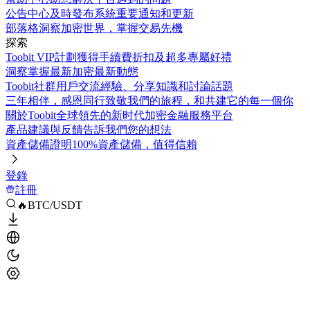
公告中心
及時發布系統重要通知和更新
部落格
洞察加密世界，掌握交易先機
探索
Toobit VIP計劃
獲得手續費折扣及超多專屬好禮
洞察
掌握最新加密最新動態
Toobit社群
用戶交流經驗、分享知識和討論話題
三年相伴，感恩同行
致敬我們的旅程，和共建它的每一個你
關於Toobit
全球領先的新时代加密金融服務平台
產品建議與反饋
告訴我們您的想法
資產儲備證明
100%資產儲備，值得信賴
登錄
註冊
🔥BTC/USDT