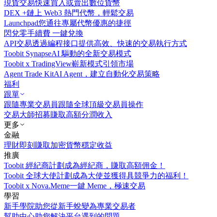
現貨交易
快速買入或賣出數位貨幣
DEX +
鏈上 Web3 熱門代幣，輕鬆交易
Launchpad
您通往專屬代幣優惠的捷徑
閃兌
零手續費 一鍵兌換
API交易
透過編程接口提供高效、快速的交易執行方式
Toobit Synapse
AI 驅動的全新交易模式
Toobit x TradingView
嶄新模式引領市場
Agent Trade Kit
AI Agent，建立自動化交易策略
福利
跟單
跟隨專業交易員
跟隨全球頂級交易員操作
交易大師招募
賺取高額分潤收入
更多
金融
理財
即刻賺取加密貨幣穩定收益
推廣
Toobit 經紀商計劃
成為經紀商，賺取高額佣金！
Toobit 全球大使計劃
成為大使並獲得具競爭力的福利！
Toobit x Nova.Meme
一鍵 Meme，極速交易
學習
新手學院
助您從新手蛻變為專業交易者
幫助中心
助您解決平台遇到的問題