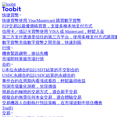
快捷買幣
快捷買幣
使用 Visa/Mastercard 購買數字貨幣
P2P交易
以最優價格買賣，支援多種本地支付方式
信用卡／借記卡買幣
使用 VISA 或 Mastercard，輕鬆入金
第三方支付
透過受信任的第三方平台，使用多種支付方式購買
數字貨幣充值
數字貨幣之間充值，快速到賬
行情
機會
緊跟趨勢，搶佔先機
市場
即時掌握市場行情
合約
U本位永續合約
以USDT結算的不交割合約
USDC永續合約
以USDC結算的永續合約
事件合約
在周期內看漲或看跌，輕鬆贏得收益
預測市場
量化洞察，兌現價值
簡易合約
極簡的交易方式，適合新手交易
模擬合約
無需任何本金交易，適合體驗交易
交易機器人
自動執行預設策略，在市場波動中抓住機會
TradFi
交易