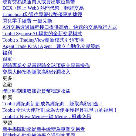
現貨交易
快速買入或賣出數位貨幣
DEX +
鏈上 Web3 熱門代幣，輕鬆交易
Launchpad
您通往專屬代幣優惠的捷徑
閃兌
零手續費 一鍵兌換
API交易
透過編程接口提供高效、快速的交易執行方式
Toobit Synapse
AI 驅動的全新交易模式
Toobit x TradingView
嶄新模式引領市場
Agent Trade Kit
AI Agent，建立自動化交易策略
福利
跟單
跟隨專業交易員
跟隨全球頂級交易員操作
交易大師招募
賺取高額分潤收入
更多
金融
理財
即刻賺取加密貨幣穩定收益
推廣
Toobit 經紀商計劃
成為經紀商，賺取高額佣金！
Toobit 全球大使計劃
成為大使並獲得具競爭力的福利！
Toobit x Nova.Meme
一鍵 Meme，極速交易
學習
新手學院
助您從新手蛻變為專業交易者
幫助中心
助您解決平台遇到的問題