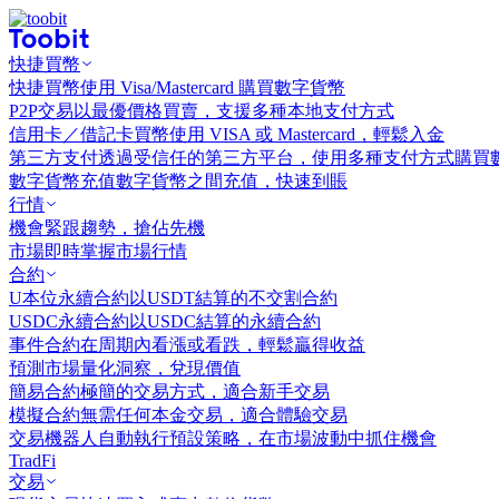
快捷買幣
快捷買幣
使用 Visa/Mastercard 購買數字貨幣
P2P交易
以最優價格買賣，支援多種本地支付方式
信用卡／借記卡買幣
使用 VISA 或 Mastercard，輕鬆入金
第三方支付
透過受信任的第三方平台，使用多種支付方式購買
數字貨幣充值
數字貨幣之間充值，快速到賬
行情
機會
緊跟趨勢，搶佔先機
市場
即時掌握市場行情
合約
U本位永續合約
以USDT結算的不交割合約
USDC永續合約
以USDC結算的永續合約
事件合約
在周期內看漲或看跌，輕鬆贏得收益
預測市場
量化洞察，兌現價值
簡易合約
極簡的交易方式，適合新手交易
模擬合約
無需任何本金交易，適合體驗交易
交易機器人
自動執行預設策略，在市場波動中抓住機會
TradFi
交易