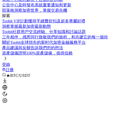
公告中心
及時發布系統重要通知和更新
部落格
洞察加密世界，掌握交易先機
探索
Toobit VIP計劃
獲得手續費折扣及超多專屬好禮
洞察
掌握最新加密最新動態
Toobit社群
用戶交流經驗、分享知識和討論話題
三年相伴，感恩同行
致敬我們的旅程，和共建它的每一個你
關於Toobit
全球領先的新时代加密金融服務平台
產品建議與反饋
告訴我們您的想法
資產儲備證明
100%資產儲備，值得信賴
登錄
註冊
🔥BTC/USDT