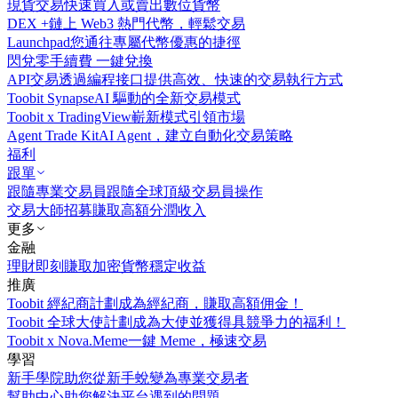
現貨交易
快速買入或賣出數位貨幣
DEX +
鏈上 Web3 熱門代幣，輕鬆交易
Launchpad
您通往專屬代幣優惠的捷徑
閃兌
零手續費 一鍵兌換
API交易
透過編程接口提供高效、快速的交易執行方式
Toobit Synapse
AI 驅動的全新交易模式
Toobit x TradingView
嶄新模式引領市場
Agent Trade Kit
AI Agent，建立自動化交易策略
福利
跟單
跟隨專業交易員
跟隨全球頂級交易員操作
交易大師招募
賺取高額分潤收入
更多
金融
理財
即刻賺取加密貨幣穩定收益
推廣
Toobit 經紀商計劃
成為經紀商，賺取高額佣金！
Toobit 全球大使計劃
成為大使並獲得具競爭力的福利！
Toobit x Nova.Meme
一鍵 Meme，極速交易
學習
新手學院
助您從新手蛻變為專業交易者
幫助中心
助您解決平台遇到的問題