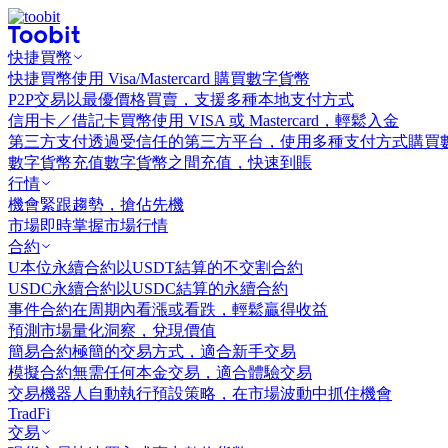
快捷買幣
快捷買幣
使用 Visa/Mastercard 購買數字貨幣
P2P交易
以最優價格買賣，支援多種本地支付方式
信用卡／借記卡買幣
使用 VISA 或 Mastercard，輕鬆入金
第三方支付
透過受信任的第三方平台，使用多種支付方式購買
數字貨幣充值
數字貨幣之間充值，快速到賬
行情
機會
緊跟趨勢，搶佔先機
市場
即時掌握市場行情
合約
U本位永續合約
以USDT結算的不交割合約
USDC永續合約
以USDC結算的永續合約
事件合約
在周期內看漲或看跌，輕鬆贏得收益
預測市場
量化洞察，兌現價值
簡易合約
極簡的交易方式，適合新手交易
模擬合約
無需任何本金交易，適合體驗交易
交易機器人
自動執行預設策略，在市場波動中抓住機會
TradFi
交易