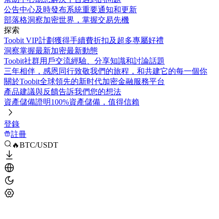
公告中心
及時發布系統重要通知和更新
部落格
洞察加密世界，掌握交易先機
探索
Toobit VIP計劃
獲得手續費折扣及超多專屬好禮
洞察
掌握最新加密最新動態
Toobit社群
用戶交流經驗、分享知識和討論話題
三年相伴，感恩同行
致敬我們的旅程，和共建它的每一個你
關於Toobit
全球領先的新时代加密金融服務平台
產品建議與反饋
告訴我們您的想法
資產儲備證明
100%資產儲備，值得信賴
登錄
註冊
🔥BTC/USDT