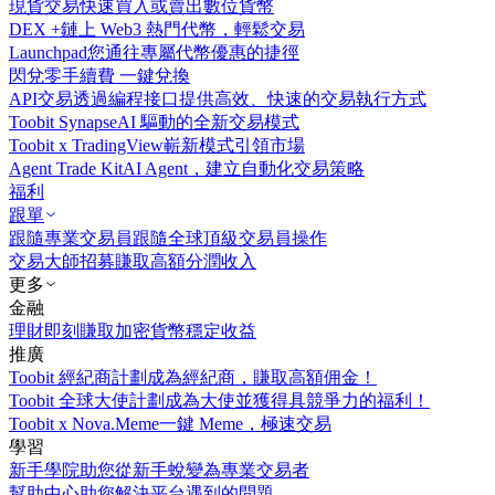
現貨交易
快速買入或賣出數位貨幣
DEX +
鏈上 Web3 熱門代幣，輕鬆交易
Launchpad
您通往專屬代幣優惠的捷徑
閃兌
零手續費 一鍵兌換
API交易
透過編程接口提供高效、快速的交易執行方式
Toobit Synapse
AI 驅動的全新交易模式
Toobit x TradingView
嶄新模式引領市場
Agent Trade Kit
AI Agent，建立自動化交易策略
福利
跟單
跟隨專業交易員
跟隨全球頂級交易員操作
交易大師招募
賺取高額分潤收入
更多
金融
理財
即刻賺取加密貨幣穩定收益
推廣
Toobit 經紀商計劃
成為經紀商，賺取高額佣金！
Toobit 全球大使計劃
成為大使並獲得具競爭力的福利！
Toobit x Nova.Meme
一鍵 Meme，極速交易
學習
新手學院
助您從新手蛻變為專業交易者
幫助中心
助您解決平台遇到的問題