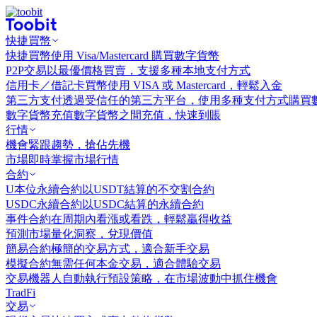
快捷買幣
快捷買幣
使用 Visa/Mastercard 購買數字貨幣
P2P交易
以最優價格買賣，支援多種本地支付方式
信用卡／借記卡買幣
使用 VISA 或 Mastercard，輕鬆入金
第三方支付
透過受信任的第三方平台，使用多種支付方式購買
數字貨幣充值
數字貨幣之間充值，快速到賬
行情
機會
緊跟趨勢，搶佔先機
市場
即時掌握市場行情
合約
U本位永續合約
以USDT結算的不交割合約
USDC永續合約
以USDC結算的永續合約
事件合約
在周期內看漲或看跌，輕鬆贏得收益
預測市場
量化洞察，兌現價值
簡易合約
極簡的交易方式，適合新手交易
模擬合約
無需任何本金交易，適合體驗交易
交易機器人
自動執行預設策略，在市場波動中抓住機會
TradFi
交易