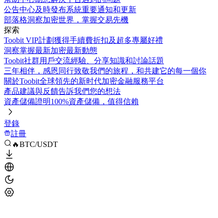
公告中心
及時發布系統重要通知和更新
部落格
洞察加密世界，掌握交易先機
探索
Toobit VIP計劃
獲得手續費折扣及超多專屬好禮
洞察
掌握最新加密最新動態
Toobit社群
用戶交流經驗、分享知識和討論話題
三年相伴，感恩同行
致敬我們的旅程，和共建它的每一個你
關於Toobit
全球領先的新时代加密金融服務平台
產品建議與反饋
告訴我們您的想法
資產儲備證明
100%資產儲備，值得信賴
登錄
註冊
🔥BTC/USDT