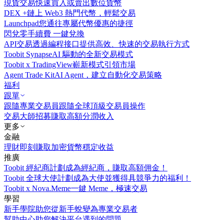
現貨交易
快速買入或賣出數位貨幣
DEX +
鏈上 Web3 熱門代幣，輕鬆交易
Launchpad
您通往專屬代幣優惠的捷徑
閃兌
零手續費 一鍵兌換
API交易
透過編程接口提供高效、快速的交易執行方式
Toobit Synapse
AI 驅動的全新交易模式
Toobit x TradingView
嶄新模式引領市場
Agent Trade Kit
AI Agent，建立自動化交易策略
福利
跟單
跟隨專業交易員
跟隨全球頂級交易員操作
交易大師招募
賺取高額分潤收入
更多
金融
理財
即刻賺取加密貨幣穩定收益
推廣
Toobit 經紀商計劃
成為經紀商，賺取高額佣金！
Toobit 全球大使計劃
成為大使並獲得具競爭力的福利！
Toobit x Nova.Meme
一鍵 Meme，極速交易
學習
新手學院
助您從新手蛻變為專業交易者
幫助中心
助您解決平台遇到的問題