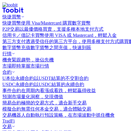
快捷買幣
快捷買幣
使用 Visa/Mastercard 購買數字貨幣
P2P交易
以最優價格買賣，支援多種本地支付方式
信用卡／借記卡買幣
使用 VISA 或 Mastercard，輕鬆入金
第三方支付
透過受信任的第三方平台，使用多種支付方式購買
數字貨幣充值
數字貨幣之間充值，快速到賬
行情
機會
緊跟趨勢，搶佔先機
市場
即時掌握市場行情
合約
U本位永續合約
以USDT結算的不交割合約
USDC永續合約
以USDC結算的永續合約
事件合約
在周期內看漲或看跌，輕鬆贏得收益
預測市場
量化洞察，兌現價值
簡易合約
極簡的交易方式，適合新手交易
模擬合約
無需任何本金交易，適合體驗交易
交易機器人
自動執行預設策略，在市場波動中抓住機會
TradFi
交易