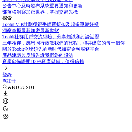
公告中心
及時發布系統重要通知和更新
部落格
洞察加密世界，掌握交易先機
探索
Toobit VIP計劃
獲得手續費折扣及超多專屬好禮
洞察
掌握最新加密最新動態
Toobit社群
用戶交流經驗、分享知識和討論話題
三年相伴，感恩同行
致敬我們的旅程，和共建它的每一個你
關於Toobit
全球領先的新时代加密金融服務平台
產品建議與反饋
告訴我們您的想法
資產儲備證明
100%資產儲備，值得信賴
登錄
註冊
🔥BTC/USDT