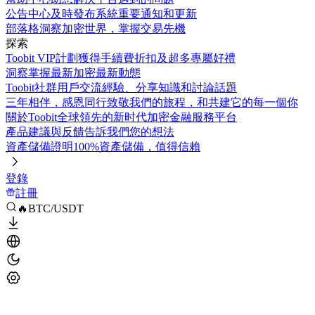
公告中心
及時發布系統重要通知和更新
部落格
洞察加密世界，掌握交易先機
探索
Toobit VIP計劃
獲得手續費折扣及超多專屬好禮
洞察
掌握最新加密最新動態
Toobit社群
用戶交流經驗、分享知識和討論話題
三年相伴，感恩同行
致敬我們的旅程，和共建它的每一個你
關於Toobit
全球領先的新时代加密金融服務平台
產品建議與反饋
告訴我們您的想法
資產儲備證明
100%資產儲備，值得信賴
登錄
註冊
🔥BTC/USDT