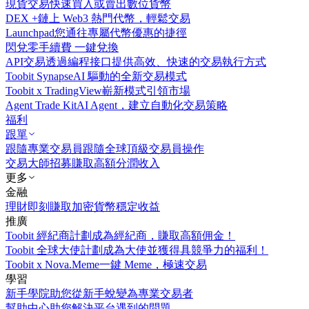
現貨交易
快速買入或賣出數位貨幣
DEX +
鏈上 Web3 熱門代幣，輕鬆交易
Launchpad
您通往專屬代幣優惠的捷徑
閃兌
零手續費 一鍵兌換
API交易
透過編程接口提供高效、快速的交易執行方式
Toobit Synapse
AI 驅動的全新交易模式
Toobit x TradingView
嶄新模式引領市場
Agent Trade Kit
AI Agent，建立自動化交易策略
福利
跟單
跟隨專業交易員
跟隨全球頂級交易員操作
交易大師招募
賺取高額分潤收入
更多
金融
理財
即刻賺取加密貨幣穩定收益
推廣
Toobit 經紀商計劃
成為經紀商，賺取高額佣金！
Toobit 全球大使計劃
成為大使並獲得具競爭力的福利！
Toobit x Nova.Meme
一鍵 Meme，極速交易
學習
新手學院
助您從新手蛻變為專業交易者
幫助中心
助您解決平台遇到的問題