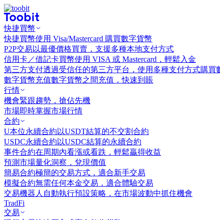
快捷買幣
快捷買幣
使用 Visa/Mastercard 購買數字貨幣
P2P交易
以最優價格買賣，支援多種本地支付方式
信用卡／借記卡買幣
使用 VISA 或 Mastercard，輕鬆入金
第三方支付
透過受信任的第三方平台，使用多種支付方式購買
數字貨幣充值
數字貨幣之間充值，快速到賬
行情
機會
緊跟趨勢，搶佔先機
市場
即時掌握市場行情
合約
U本位永續合約
以USDT結算的不交割合約
USDC永續合約
以USDC結算的永續合約
事件合約
在周期內看漲或看跌，輕鬆贏得收益
預測市場
量化洞察，兌現價值
簡易合約
極簡的交易方式，適合新手交易
模擬合約
無需任何本金交易，適合體驗交易
交易機器人
自動執行預設策略，在市場波動中抓住機會
TradFi
交易