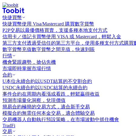
快捷買幣
快捷買幣
使用 Visa/Mastercard 購買數字貨幣
P2P交易
以最優價格買賣，支援多種本地支付方式
信用卡／借記卡買幣
使用 VISA 或 Mastercard，輕鬆入金
第三方支付
透過受信任的第三方平台，使用多種支付方式購買
數字貨幣充值
數字貨幣之間充值，快速到賬
行情
機會
緊跟趨勢，搶佔先機
市場
即時掌握市場行情
合約
U本位永續合約
以USDT結算的不交割合約
USDC永續合約
以USDC結算的永續合約
事件合約
在周期內看漲或看跌，輕鬆贏得收益
預測市場
量化洞察，兌現價值
簡易合約
極簡的交易方式，適合新手交易
模擬合約
無需任何本金交易，適合體驗交易
交易機器人
自動執行預設策略，在市場波動中抓住機會
TradFi
交易