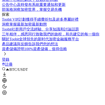
公告中心
及時發布系統重要通知和更新
部落格
洞察加密世界，掌握交易先機
探索
Toobit VIP計劃
獲得手續費折扣及超多專屬好禮
洞察
掌握最新加密最新動態
Toobit社群
用戶交流經驗、分享知識和討論話題
三年相伴，感恩同行
致敬我們的旅程，和共建它的每一個你
關於Toobit
全球領先的新时代加密金融服務平台
產品建議與反饋
告訴我們您的想法
資產儲備證明
100%資產儲備，值得信賴
登錄
註冊
🔥BTC/USDT