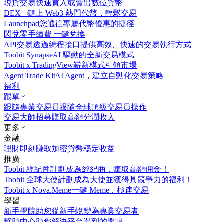
現貨交易
快速買入或賣出數位貨幣
DEX +
鏈上 Web3 熱門代幣，輕鬆交易
Launchpad
您通往專屬代幣優惠的捷徑
閃兌
零手續費 一鍵兌換
API交易
透過編程接口提供高效、快速的交易執行方式
Toobit Synapse
AI 驅動的全新交易模式
Toobit x TradingView
嶄新模式引領市場
Agent Trade Kit
AI Agent，建立自動化交易策略
福利
跟單
跟隨專業交易員
跟隨全球頂級交易員操作
交易大師招募
賺取高額分潤收入
更多
金融
理財
即刻賺取加密貨幣穩定收益
推廣
Toobit 經紀商計劃
成為經紀商，賺取高額佣金！
Toobit 全球大使計劃
成為大使並獲得具競爭力的福利！
Toobit x Nova.Meme
一鍵 Meme，極速交易
學習
新手學院
助您從新手蛻變為專業交易者
幫助中心
助您解決平台遇到的問題