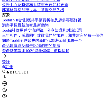
公告中心
及時發布系統重要通知和更新
部落格
洞察加密世界，掌握交易先機
探索
Toobit VIP計劃
獲得手續費折扣及超多專屬好禮
洞察
掌握最新加密最新動態
Toobit社群
用戶交流經驗、分享知識和討論話題
三年相伴，感恩同行
致敬我們的旅程，和共建它的每一個你
關於Toobit
全球領先的新时代加密金融服務平台
產品建議與反饋
告訴我們您的想法
資產儲備證明
100%資產儲備，值得信賴
登錄
註冊
🔥BTC/USDT