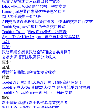
現貨交易
快速買入或賣出數位貨幣
DEX +
鏈上 Web3 熱門代幣，輕鬆交易
Launchpad
您通往專屬代幣優惠的捷徑
閃兌
零手續費 一鍵兌換
API交易
透過編程接口提供高效、快速的交易執行方式
Toobit Synapse
AI 驅動的全新交易模式
Toobit x TradingView
嶄新模式引領市場
Agent Trade Kit
AI Agent，建立自動化交易策略
福利
跟單
跟隨專業交易員
跟隨全球頂級交易員操作
交易大師招募
賺取高額分潤收入
更多
金融
理財
即刻賺取加密貨幣穩定收益
推廣
Toobit 經紀商計劃
成為經紀商，賺取高額佣金！
Toobit 全球大使計劃
成為大使並獲得具競爭力的福利！
Toobit x Nova.Meme
一鍵 Meme，極速交易
學習
新手學院
助您從新手蛻變為專業交易者
幫助中心
助您解決平台遇到的問題