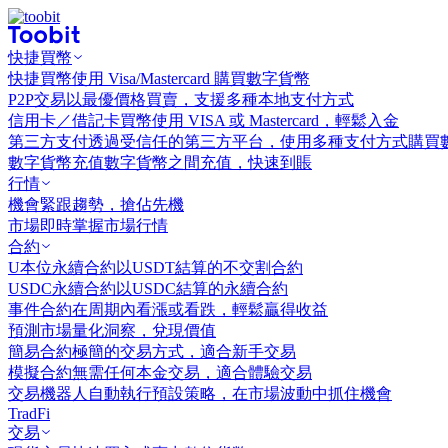
快捷買幣
快捷買幣
使用 Visa/Mastercard 購買數字貨幣
P2P交易
以最優價格買賣，支援多種本地支付方式
信用卡／借記卡買幣
使用 VISA 或 Mastercard，輕鬆入金
第三方支付
透過受信任的第三方平台，使用多種支付方式購買
數字貨幣充值
數字貨幣之間充值，快速到賬
行情
機會
緊跟趨勢，搶佔先機
市場
即時掌握市場行情
合約
U本位永續合約
以USDT結算的不交割合約
USDC永續合約
以USDC結算的永續合約
事件合約
在周期內看漲或看跌，輕鬆贏得收益
預測市場
量化洞察，兌現價值
簡易合約
極簡的交易方式，適合新手交易
模擬合約
無需任何本金交易，適合體驗交易
交易機器人
自動執行預設策略，在市場波動中抓住機會
TradFi
交易