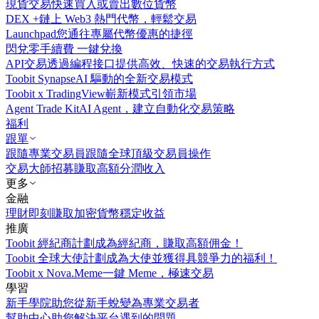
現貨交易
快速買入或賣出數位貨幣
DEX +
鏈上 Web3 熱門代幣，輕鬆交易
Launchpad
您通往專屬代幣優惠的捷徑
閃兌
零手續費 一鍵兌換
API交易
透過編程接口提供高效、快速的交易執行方式
Toobit Synapse
AI 驅動的全新交易模式
Toobit x TradingView
嶄新模式引領市場
Agent Trade Kit
AI Agent，建立自動化交易策略
福利
跟單
跟隨專業交易員
跟隨全球頂級交易員操作
交易大師招募
賺取高額分潤收入
更多
金融
理財
即刻賺取加密貨幣穩定收益
推廣
Toobit 經紀商計劃
成為經紀商，賺取高額佣金！
Toobit 全球大使計劃
成為大使並獲得具競爭力的福利！
Toobit x Nova.Meme
一鍵 Meme，極速交易
學習
新手學院
助您從新手蛻變為專業交易者
幫助中心
助您解決平台遇到的問題