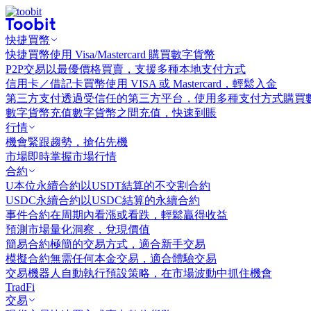
快捷買幣
快捷買幣
使用 Visa/Mastercard 購買數字貨幣
P2P交易
以最優價格買賣，支援多種本地支付方式
信用卡／借記卡買幣
使用 VISA 或 Mastercard，輕鬆入金
第三方支付
透過受信任的第三方平台，使用多種支付方式購買
數字貨幣充值
數字貨幣之間充值，快速到賬
行情
機會
緊跟趨勢，搶佔先機
市場
即時掌握市場行情
合約
U本位永續合約
以USDT結算的不交割合約
USDC永續合約
以USDC結算的永續合約
事件合約
在周期內看漲或看跌，輕鬆贏得收益
預測市場
量化洞察，兌現價值
簡易合約
極簡的交易方式，適合新手交易
模擬合約
無需任何本金交易，適合體驗交易
交易機器人
自動執行預設策略，在市場波動中抓住機會
TradFi
交易