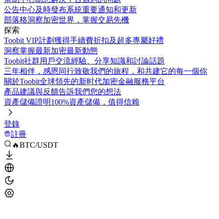
公告中心
及時發布系統重要通知和更新
部落格
洞察加密世界，掌握交易先機
探索
Toobit VIP計劃
獲得手續費折扣及超多專屬好禮
洞察
掌握最新加密最新動態
Toobit社群
用戶交流經驗、分享知識和討論話題
三年相伴，感恩同行
致敬我們的旅程，和共建它的每一個你
關於Toobit
全球領先的新时代加密金融服務平台
產品建議與反饋
告訴我們您的想法
資產儲備證明
100%資產儲備，值得信賴
登錄
註冊
🔥BTC/USDT