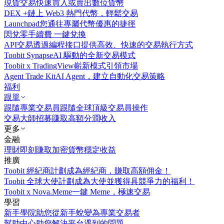
現貨交易
快速買入或賣出數位貨幣
DEX +
鏈上 Web3 熱門代幣，輕鬆交易
Launchpad
您通往專屬代幣優惠的捷徑
閃兌
零手續費 一鍵兌換
API交易
透過編程接口提供高效、快速的交易執行方式
Toobit Synapse
AI 驅動的全新交易模式
Toobit x TradingView
嶄新模式引領市場
Agent Trade Kit
AI Agent，建立自動化交易策略
福利
跟單
跟隨專業交易員
跟隨全球頂級交易員操作
交易大師招募
賺取高額分潤收入
更多
金融
理財
即刻賺取加密貨幣穩定收益
推廣
Toobit 經紀商計劃
成為經紀商，賺取高額佣金！
Toobit 全球大使計劃
成為大使並獲得具競爭力的福利！
Toobit x Nova.Meme
一鍵 Meme，極速交易
學習
新手學院
助您從新手蛻變為專業交易者
幫助中心
助您解決平台遇到的問題