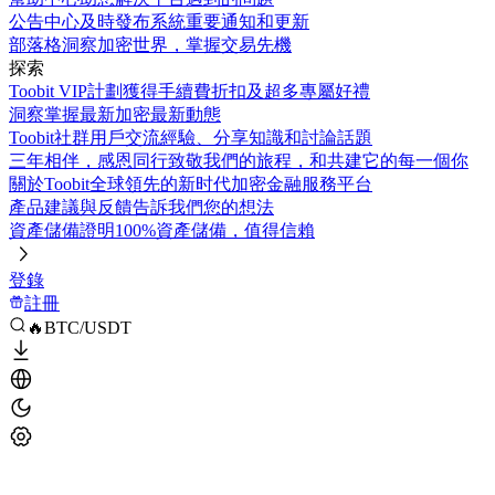
公告中心
及時發布系統重要通知和更新
部落格
洞察加密世界，掌握交易先機
探索
Toobit VIP計劃
獲得手續費折扣及超多專屬好禮
洞察
掌握最新加密最新動態
Toobit社群
用戶交流經驗、分享知識和討論話題
三年相伴，感恩同行
致敬我們的旅程，和共建它的每一個你
關於Toobit
全球領先的新时代加密金融服務平台
產品建議與反饋
告訴我們您的想法
資產儲備證明
100%資產儲備，值得信賴
登錄
註冊
🔥BTC/USDT