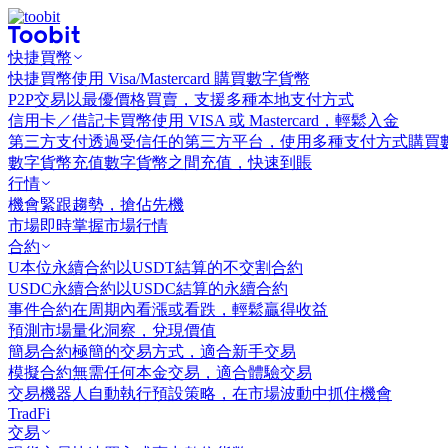
快捷買幣
快捷買幣
使用 Visa/Mastercard 購買數字貨幣
P2P交易
以最優價格買賣，支援多種本地支付方式
信用卡／借記卡買幣
使用 VISA 或 Mastercard，輕鬆入金
第三方支付
透過受信任的第三方平台，使用多種支付方式購買
數字貨幣充值
數字貨幣之間充值，快速到賬
行情
機會
緊跟趨勢，搶佔先機
市場
即時掌握市場行情
合約
U本位永續合約
以USDT結算的不交割合約
USDC永續合約
以USDC結算的永續合約
事件合約
在周期內看漲或看跌，輕鬆贏得收益
預測市場
量化洞察，兌現價值
簡易合約
極簡的交易方式，適合新手交易
模擬合約
無需任何本金交易，適合體驗交易
交易機器人
自動執行預設策略，在市場波動中抓住機會
TradFi
交易