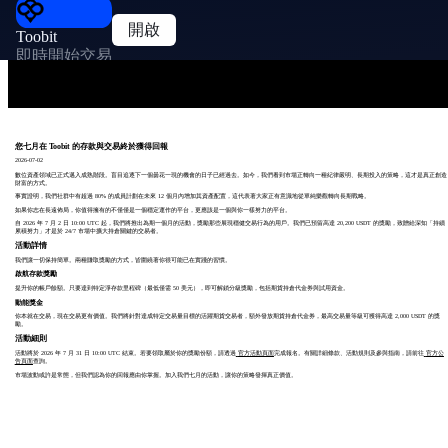
開啟
Toobit
即時開始交易
您七月在 Toobit 的存款與交易終於獲得回報
2026-07-02
數位資產領域已正式邁入成熟階段。盲目追逐下一個曇花一現的機會的日子已經過去。如今，我們看到市場正轉向一種紀律嚴明、長期投入的策略，這才是真正創造
財富的方式。
事實證明，我們社群中有超過 80% 的成員計劃在未來 12 個月內增加其資產配置，這代表著大家正有意識地從單純樂觀轉向長期戰略。
如果你志在長遠佈局，你值得擁有的不僅僅是一個穩定運作的平台，更應該是一個與你一樣努力的平台。
自 2026 年 7 月 2 日 10:00 UTC 起，我們將推出為期一個月的活動，獎勵那些展現穩健交易行為的用戶。我們已預留高達 20,200 USDT 的獎勵，致贈給深知「持續
累積努力」才是於 24/7 市場中擴大持倉關鍵的交易者。
活動詳情
我們讓一切保持簡單。兩種賺取獎勵的方式，皆圍繞著你很可能已在實踐的習慣。
啟航存款獎勵
提升你的帳戶餘額。只要達到特定淨存款里程碑（最低僅需 50 美元），即可解鎖分級獎勵，包括期貨持倉代金券與試用資金。
動能獎金
你本就在交易，現在交易更有價值。我們將針對達成特定交易量目標的活躍期貨交易者，額外發放期貨持倉代金券，最高交易量等級可獲得高達 2,000 USDT 的獎
勵。
活動細則
活動將於 2026 年 7 月 31 日 10:00 UTC 結束。若要領取屬於你的獎勵份額，請透過
官方活動頁面
完成報名。有關詳細條款、活動規則及參與指南，請前往
官方公
告頁面
查詢。
市場波動或許是常態，但我們認為你的回報應由你掌握。加入我們七月的活動，讓你的策略發揮真正價值。