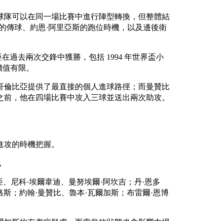
球隊可以在同一場比賽中進行陣型轉換，但整體結
的傳球、約恩·阿里亞斯的跑位時機，以及邊後衛
在過去兩次交鋒中獲勝，包括 1994 年世界盃小
價值有限。
哥倫比亞提供了最直接的個人進球路徑；而曼贊比
之前，他在四場比賽中攻入三球並送出兩次助攻。
進攻的時機把握。
化
亞、尼科·埃爾韋迪、曼努埃爾·阿坎吉；丹·恩多
格斯；約翰·曼贊比、魯本·瓦爾加斯；布雷爾·恩博