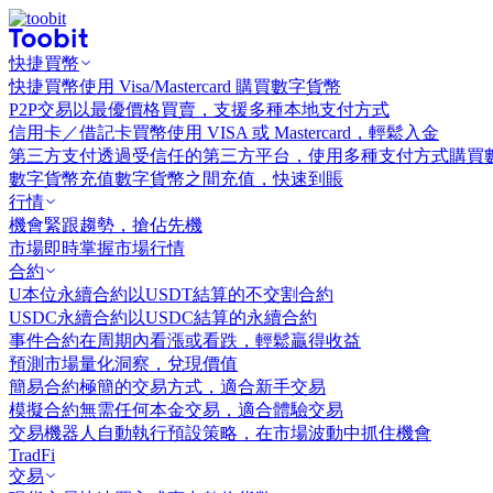
快捷買幣
快捷買幣
使用 Visa/Mastercard 購買數字貨幣
P2P交易
以最優價格買賣，支援多種本地支付方式
信用卡／借記卡買幣
使用 VISA 或 Mastercard，輕鬆入金
第三方支付
透過受信任的第三方平台，使用多種支付方式購買
數字貨幣充值
數字貨幣之間充值，快速到賬
行情
機會
緊跟趨勢，搶佔先機
市場
即時掌握市場行情
合約
U本位永續合約
以USDT結算的不交割合約
USDC永續合約
以USDC結算的永續合約
事件合約
在周期內看漲或看跌，輕鬆贏得收益
預測市場
量化洞察，兌現價值
簡易合約
極簡的交易方式，適合新手交易
模擬合約
無需任何本金交易，適合體驗交易
交易機器人
自動執行預設策略，在市場波動中抓住機會
TradFi
交易