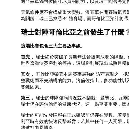
迪亞茲單獨對位防守球員的能力，以及瑞士能否將定
天氣條件應不會構成重大變數。溫哥華在開賽時氣候
為關鍵：瑞士已熟悉BC體育場，而哥倫比亞預計將
瑞士對陣哥倫比亞之前發生了什麼
這場比賽包含三大主要故事線。
首先，
瑞士終於突破了長期無法晉級淘汰賽的障礙。
世界盃淘汰賽勝利的等待，這場勝利展現出成熟且穩
其次，
哥倫比亞帶著本屆賽事最強的防守表現之一抵
整戰術而不失結構的能力。洛倫佐指出，多功能性以
關鍵因素。
第三，
瑞士的球隊傷病情況並不樂觀。曼贊比、瓦爾
瑞士仍在評估他們的健康狀況。這一點至關重要，因
瑞士的可能先發陣容在正式確認前仍存在變數。若曼
利亞時有效的快速反擊威脅；若其中任何一人受限，
將球打向恩博洛。