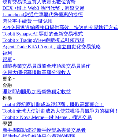
現貨交易
快速買入或賣出數位貨幣
DEX +
鏈上 Web3 熱門代幣，輕鬆交易
Launchpad
您通往專屬代幣優惠的捷徑
閃兌
零手續費 一鍵兌換
API交易
透過編程接口提供高效、快速的交易執行方式
Toobit Synapse
AI 驅動的全新交易模式
Toobit x TradingView
嶄新模式引領市場
Agent Trade Kit
AI Agent，建立自動化交易策略
福利
跟單
跟隨專業交易員
跟隨全球頂級交易員操作
交易大師招募
賺取高額分潤收入
更多
金融
理財
即刻賺取加密貨幣穩定收益
推廣
Toobit 經紀商計劃
成為經紀商，賺取高額佣金！
Toobit 全球大使計劃
成為大使並獲得具競爭力的福利！
Toobit x Nova.Meme
一鍵 Meme，極速交易
學習
新手學院
助您從新手蛻變為專業交易者
幫助中心
助您解決平台遇到的問題