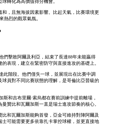
位球轉化為高價值得分機會。
溫和，且無海拔因素影響。比起天氣，比賽環境更
帶來熱烈的觀眾氣氛。
？
他們擊敗阿爾及利亞，結束了長達88年未能贏得
健的表現，建立在緊密防守與直接進攻的基礎上。
達此階段。他們僅失一球，並展現出在比賽中調
及球員對不同比賽狀態的理解，是哥倫比亞晉級的
加斯和吉布里爾·索烏都在賽前訓練中提前離場，
為曼贊比和瓦爾加斯一直是瑞士進攻節奏的核心。
贊比和瓦爾加斯能夠首發，亞金可維持對陣阿爾及
瑞士可能需要更多依靠扎卡掌控球權，並更直接地