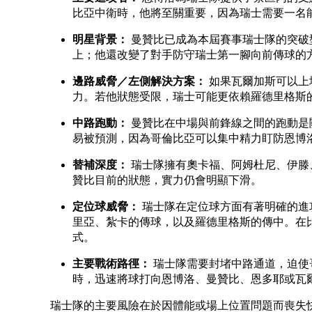
比亞中衛時，他將至關重要，因為瑞士需要一名
明星背景：
曼贊比已成為本屆賽事瑞士隊的突破
上；他還改變了對手防守瑞士第一腳向前傳球的
邊路威脅／左側解決方案：
如果瓦爾加斯可以上
力。若他狀態受限，瑞士可能更依賴羅德里格斯
中路跑動：
曼贊比在中場與前鋒線之間的跑動是
易被預測，因為哥倫比亞可以集中精力盯防恩博
替補深度：
瑞士隊擁有奧卡福、阿姆杜尼、伊滕
贊比目前的狀態，實力仍會明顯下滑。
定位球威脅：
瑞士隊在定位球方面有著明確的進
里亞、紮卡的傳球，以及羅德里格斯的傳中。在
式。
主要戰術路徑：
瑞士隊需要封堵中路通道，迫使
時，迅速將球打向恩博洛、曼贊比、恩多耶或瓦
瑞士隊的主要風險在於因體能或場上位置問題而喪失