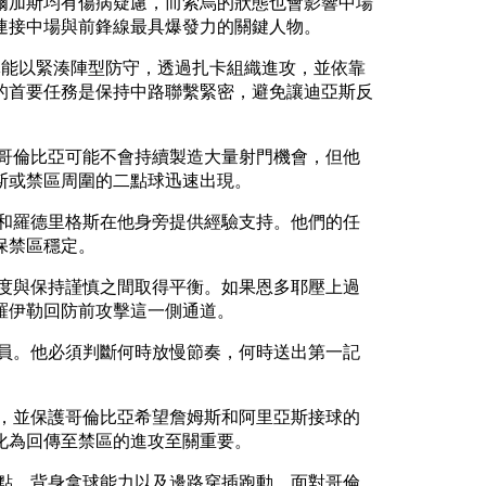
爾加斯均有傷病疑慮，而索烏的狀態也會影響中場
連接中場與前鋒線最具爆發力的關鍵人物。
隊能以緊湊陣型防守，透過扎卡組織進攻，並依靠
的首要任務是保持中路聯繫緊密，避免讓迪亞斯反
哥倫比亞可能不會持續製造大量射門機會，但他
斯或禁區周圍的二點球迅速出現。
和羅德里格斯在他身旁提供經驗支持。他們的任
保禁區穩定。
度與保持謹慎之間取得平衡。如果恩多耶壓上過
羅伊勒回防前攻擊這一側通道。
員。他必須判斷何時放慢節奏，何時送出第一記
，並保護哥倫比亞希望詹姆斯和阿里亞斯接球的
化為回傳至禁區的進攻至關重要。
點、背身拿球能力以及邊路穿插跑動。面對哥倫