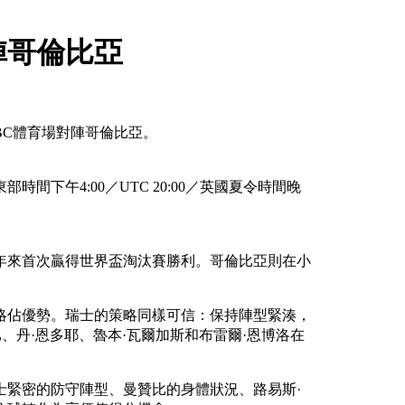
陣哥倫比亞
BC體育場對陣哥倫比亞。
東部時間下午4:00／UTC 20:00／英國夏令時間晚
8年來首次贏得世界盃淘汰賽勝利。哥倫比亞則在小
略佔優勢。瑞士的策略同樣可信：保持陣型緊湊，
、丹·恩多耶、魯本·瓦爾加斯和布雷爾·恩博洛在
士緊密的防守陣型、曼贊比的身體狀況、路易斯·