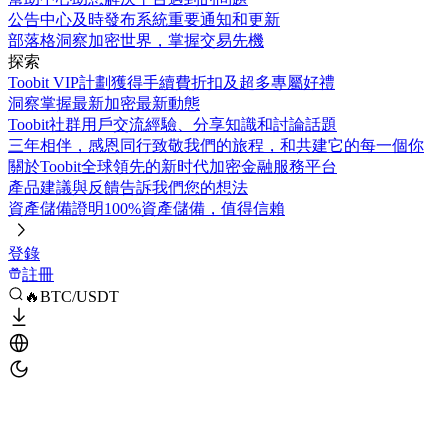
公告中心
及時發布系統重要通知和更新
部落格
洞察加密世界，掌握交易先機
探索
Toobit VIP計劃
獲得手續費折扣及超多專屬好禮
洞察
掌握最新加密最新動態
Toobit社群
用戶交流經驗、分享知識和討論話題
三年相伴，感恩同行
致敬我們的旅程，和共建它的每一個你
關於Toobit
全球領先的新时代加密金融服務平台
產品建議與反饋
告訴我們您的想法
資產儲備證明
100%資產儲備，值得信賴
登錄
註冊
🔥BTC/USDT