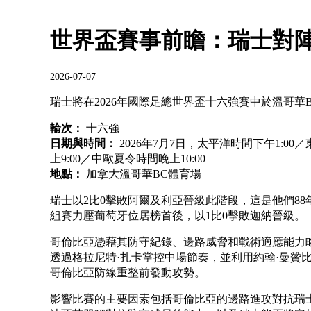
世界盃賽事前瞻：瑞士對
2026-07-07
瑞士將在2026年國際足總世界盃十六強賽中於溫哥華
輪次：
十六強
日期與時間：
2026年7月7日，太平洋時間下午1:00／
上9:00／中歐夏令時間晚上10:00
地點：
加拿大溫哥華BC體育場
瑞士以2比0擊敗阿爾及利亞晉級此階段，這是他們8
組賽力壓葡萄牙位居榜首後，以1比0擊敗迦納晉級。
哥倫比亞憑藉其防守紀錄、邊路威脅和戰術適應能力
透過格拉尼特·扎卡掌控中場節奏，並利用約翰·曼贊比
哥倫比亞防線重整前發動攻勢。
影響比賽的主要因素包括哥倫比亞的邊路進攻對抗瑞