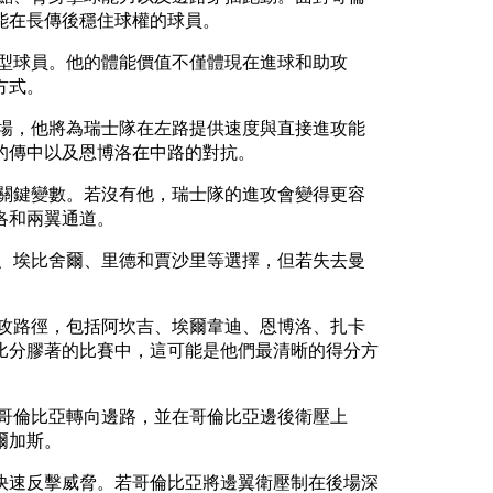
能在長傳後穩住球權的球員。
型球員。他的體能價值不僅體現在進球和助攻
方式。
場，他將為瑞士隊在左路提供速度與直接進攻能
的傳中以及恩博洛在中路的對抗。
關鍵變數。若沒有他，瑞士隊的進攻會變得更容
洛和兩翼通道。
、埃比舍爾、里德和賈沙里等選擇，但若失去曼
攻路徑，包括阿坎吉、埃爾韋迪、恩博洛、扎卡
比分膠著的比賽中，這可能是他們最清晰的得分方
哥倫比亞轉向邊路，並在哥倫比亞邊後衛壓上
爾加斯。
快速反擊威脅。若哥倫比亞將邊翼衛壓制在後場深