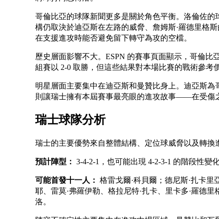
哥倫比亞的球隊新聞更多是關於角色平衡。洛倫佐的
構仍取決於迪亞斯在左路的威脅、詹姆斯·羅德里格斯
在支援進攻時能否避免留下轉守為攻的空檔。
歷史層面影響不大。ESPN 的賽事頁面顯示，哥倫比亞
組賽以 2-0 取勝，但這些結果對本場比賽的戰術參考
明星層面主要集中在迪亞斯和曼贊比身上。迪亞斯為
則讓瑞士擁有本屆賽事最亮眼的進攻故事——在受傷
瑞士球隊分析
瑞士的主要優勢來自整體結構、定位球威脅以及轉換
預計陣型：
3-4-2-1，也可能出現 4-2-3-1 的階段性變
可能首發十一人：
格雷戈爾·科貝爾；德尼斯·扎卡里
耶、雷莫·弗羅伊勒、格拉尼特·扎卡、里卡多·羅德里
洛。