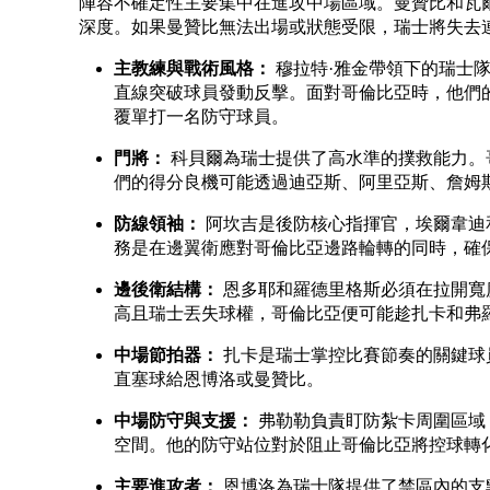
陣容不確定性主要集中在進攻中場區域。曼贊比和瓦
深度。如果曼贊比無法出場或狀態受限，瑞士將失去
主教練與戰術風格：
穆拉特·雅金帶領下的瑞士
直線突破球員發動反擊。面對哥倫比亞時，他們
覆單打一名防守球員。
門將：
科貝爾為瑞士提供了高水準的撲救能力。
們的得分良機可能透過迪亞斯、阿里亞斯、詹姆
防線領袖：
阿坎吉是後防核心指揮官，埃爾韋迪
務是在邊翼衛應對哥倫比亞邊路輪轉的同時，確
邊後衛結構：
恩多耶和羅德里格斯必須在拉開寬
高且瑞士丟失球權，哥倫比亞便可能趁扎卡和弗
中場節拍器：
扎卡是瑞士掌控比賽節奏的關鍵球
直塞球給恩博洛或曼贊比。
中場防守與支援：
弗勒勒負責盯防紮卡周圍區域
空間。他的防守站位對於阻止哥倫比亞將控球轉
主要進攻者：
恩博洛為瑞士隊提供了禁區內的支