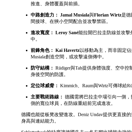
推進、身體覆蓋與前插。
中路創造力：
Jamal Musiala
與
Florian Wirtz
是德
間接球、在狹小空間配合並攻擊禁區。
進攻寬度：
Leroy Sané
能拉開巴拉圭防線並攻擊
中。
前鋒角色：
Kai Havertz
以移動為主，而非固定佔據禁
Musiala創造空間，或攻擊遠側傳中。
防守結構：
Rüdiger與Tah提供身體強度、
身後空間的防護。
定位球威脅：
Kimmich、Raum與Wirtz可傳球給R
主要戰術路線：
德國需將巴拉圭中場引向一側，找到M
側的寬位球員，在防線重組前完成進攻。
德國也能從板凳改變進攻。Deniz Undav提供更直接的禁
身高與連結能力。