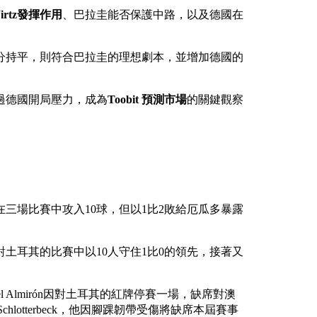
Wirtz發揮作用
、巴拉圭能否保護中路，以及德國在
分持平，則符合巴拉圭的理想劇本，並增加德國的
過德國開局壓力，成為
Toobit 預測市場
的關鍵觀察
三場比賽中攻入10球，但以1比2敗給厄瓜多暴露
土耳其的比賽中以10人守住1比0的領先，接著又
 Almirón因對土耳其的紅牌停賽一場，缺席對澳
lotterbeck，他因腳踝韌帶受傷將缺席本屆賽事