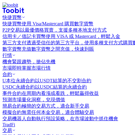
快捷買幣
快捷買幣
使用 Visa/Mastercard 購買數字貨幣
P2P交易
以最優價格買賣，支援多種本地支付方式
信用卡／借記卡買幣
使用 VISA 或 Mastercard，輕鬆入金
第三方支付
透過受信任的第三方平台，使用多種支付方式購買
數字貨幣充值
數字貨幣之間充值，快速到賬
行情
機會
緊跟趨勢，搶佔先機
市場
即時掌握市場行情
合約
U本位永續合約
以USDT結算的不交割合約
USDC永續合約
以USDC結算的永續合約
事件合約
在周期內看漲或看跌，輕鬆贏得收益
預測市場
量化洞察，兌現價值
簡易合約
極簡的交易方式，適合新手交易
模擬合約
無需任何本金交易，適合體驗交易
交易機器人
自動執行預設策略，在市場波動中抓住機會
TradFi
交易