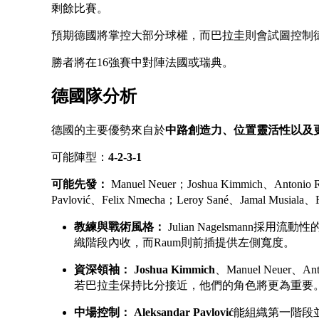
剩餘比賽。
預期德國將掌控大部分球權，而巴拉圭則會試圖控制
勝者將在16強賽中對陣法國或瑞典。
德國隊分析
德國的主要優勢來自於
中路創造力、位置靈活性以及
可能陣型：
4-2-3-1
可能先發：
Manuel Neuer；Joshua Kimmich、Antonio 
Pavlović、Felix Nmecha；Leroy Sané、Jamal Musiala、F
教練與戰術風格：
Julian Nagelsmann採用流動
織階段內收，而Raum則前插提供左側寬度。
資深領袖：
Joshua Kimmich
、Manuel Neuer、A
若巴拉圭保持比分接近，他們的角色將更為重要
中場控制：
Aleksandar Pavlović
能組織第一階段並