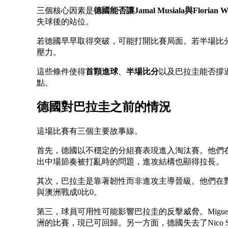
三個核心因素是
德國能否讓Jamal Musiala與Florian 
失球後的站位。
若德國早早取得突破，可能打開比賽局面。若半場比
壓力。
這些條件使得
首顆進球
、
半場比分
以及巴拉圭能否撐
點。
德國對巴拉圭之前的情況
這場比賽有三個主要故事線。
首先，德國以不穩定的分組賽表現進入淘汰賽。他們在
出中場節奏被打亂時的問題，進攻結構也顯得拉長。
其次，巴拉圭是靠著韌性而非進攻主導晉級。他們在對
與澳洲戰成0比0。
第三，球員可用性可能影響巴拉圭的反擊威脅。Miguel
洲的比賽，現已可回歸。另一方面，德國失去了Nico Sch