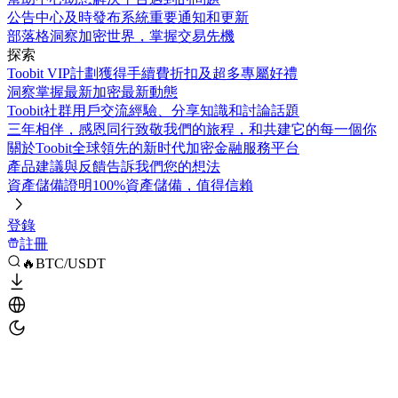
公告中心
及時發布系統重要通知和更新
部落格
洞察加密世界，掌握交易先機
探索
Toobit VIP計劃
獲得手續費折扣及超多專屬好禮
洞察
掌握最新加密最新動態
Toobit社群
用戶交流經驗、分享知識和討論話題
三年相伴，感恩同行
致敬我們的旅程，和共建它的每一個你
關於Toobit
全球領先的新时代加密金融服務平台
產品建議與反饋
告訴我們您的想法
資產儲備證明
100%資產儲備，值得信賴
登錄
註冊
🔥BTC/USDT