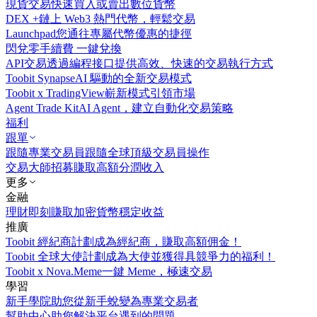
現貨交易
快速買入或賣出數位貨幣
DEX +
鏈上 Web3 熱門代幣，輕鬆交易
Launchpad
您通往專屬代幣優惠的捷徑
閃兌
零手續費 一鍵兌換
API交易
透過編程接口提供高效、快速的交易執行方式
Toobit Synapse
AI 驅動的全新交易模式
Toobit x TradingView
嶄新模式引領市場
Agent Trade Kit
AI Agent，建立自動化交易策略
福利
跟單
跟隨專業交易員
跟隨全球頂級交易員操作
交易大師招募
賺取高額分潤收入
更多
金融
理財
即刻賺取加密貨幣穩定收益
推廣
Toobit 經紀商計劃
成為經紀商，賺取高額佣金！
Toobit 全球大使計劃
成為大使並獲得具競爭力的福利！
Toobit x Nova.Meme
一鍵 Meme，極速交易
學習
新手學院
助您從新手蛻變為專業交易者
幫助中心
助您解決平台遇到的問題