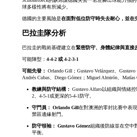
Schlotterbeck的缺席讓德國失去一名左腳出球能力強
球多樣性將有所減少。
德國的主要風險是
在面對低位防守時失去耐心，並在
巴拉圭隊分析
巴拉圭的戰術基礎建立在
緊密防守、身體紀律與直接
可能陣型：
4-4-2 或 4-2-3-1
可能先發：
Orlando Gill；Gustavo Velázquez、Gustavo
Andrés Cubas、Diego Gómez；Miguel Almirón、Matías G
教練與防守結構：
Gustavo Alfaro以組織
2、4-5-1或更深的5-4-1防守。
守門員：
Orlando Gill
在對澳洲的零封比賽中表
禁區邊緣射門。
防守領袖：
Gustavo Gómez
組織後防線並在空中對抗
平衡。