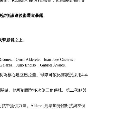
的後衛。Rüdiger可能與Tah搭檔，但德國後場的傳
失誤後讓邊後衛通道暴露
。
反擊威脅
之上。
 Gómez、Omar Alderete、Juan José Cáceres；
alarza、Julio Enciso；Gabriel Ávalos。
與情緒控制為核心建立巴拉圭。球隊可依比賽狀況採用4-4-
現關鍵。他可能面對多次倒三角傳球、第二落點與
中提供力量。Alderete則增加身體對抗與左側