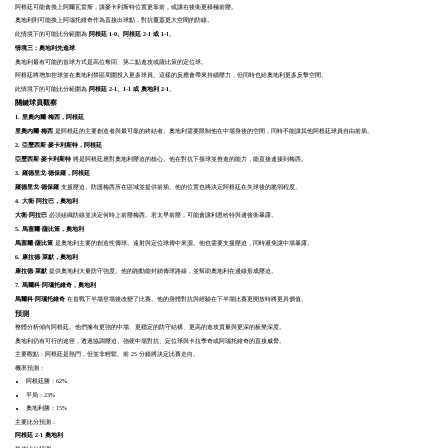
阿根廷可能會換上阿爾瓦雷斯，讓麥卡利斯特位置更靠前，或讓右後衛更積極前壓。
奧地利則可能換上阿瑙托維奇作為直接出球點，對抗覆蓋更大空間的防線。
此情境下的可能比分範圍為
阿根廷 1-0、阿根廷 2-1 或 1-1
。
情境三：奧地利先進球
奧地利最有可能的首球方式是高位奪回、第二點進攻或薩比策的定位球。
阿根廷將增加控球並在奧地利禁區周圍投入更多球員。這樣的反應會帶來持續壓力，但同時也給奧地利更多反擊空間。
此情境下的可能比分範圍為
阿根廷 2-1、1-1 或 奧地利 2-1
。
關鍵球員觀察
1. 里奧內爾·梅西，阿根廷
里奧內爾·梅西
是阿根廷的主要創造者與最可靠的終結者。奧地利需要限制他在中場身後的空間，同時不能讓其他阿根廷球員自由前插。
2. 亞歷西斯·麥卡利斯特，阿根廷
亞歷西斯·麥卡利斯特
將是阿根廷應對奧地利壓迫的核心。他在對抗下接球並推進的能力，能直接連接到梅西。
3. 羅德里戈·德保羅，阿根廷
羅德里戈·德保羅
支援壓迫、防護梅西所在區域並提供前插。他的位置也將決定阿根廷在失球後的脆弱程度。
4. 大衛·阿拉巴，奧地利
大衛·阿拉巴
必須組織防線並決定何時上前壓梅西。若太早前壓，可能會讓利恩哈特與邊後衛暴露。
5. 馬塞爾·薩比策，奧地利
馬塞爾·薩比策
是奧地利主要的創造性傳球、遠射與定位球傳中來源。他也需要支援壓迫，同時避免讓中場暴露。
6. 康拉德·萊默，奧地利
康拉德·萊默
提供奧地利大量防守強度。他的跑動能封鎖傳球路線，並幫助奧地利在邊線形成壓迫。
7. 馬爾科·阿瑙托維奇，奧地利
馬爾科·阿瑙托維奇
在首戰下半場登場後改變了比賽。他的身體對抗與經驗在下半場比賽更開放時將更具價值。
預測
整體分析傾向阿根廷。他們擁有更強的中場、更穩定的防守結構、更高的進攻質量與更深的板凳深度。
奧地利仍有可行的途徑，透過協調壓迫、強硬中場對抗、定位球與卡拉季奇或阿瑙托維奇的直接威脅。
主要觀點：阿根廷是熱門，但並非輕鬆。前 25 分鐘將決定比賽走向。
機率預測：
阿根廷勝：62%
平局：23%
奧地利勝：15%
主要比分預測：
阿根廷 2-1 奧地利