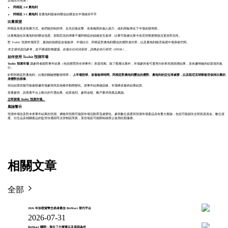
其他比分預測：
阿根廷 2-0 奧地利
阿根廷 1-1 奧地利
若奧地利能保持壓迫結構並在半場維持平手
比賽展望
阿根廷有更多取勝方式。他們能控制控球、在失誤後反擊、依靠梅西的個人能力，或利用板凳在下半場改變局勢。
比賽風險在於奧地利的壓迫強度。若朗尼克的球隊干擾阿根廷的組織並先進球，比賽可能會比斯卡洛尼預期更開放且更具對抗性。
對 Toobit 預測市場而言，最強的指標是首個進球、半場比分、阿根廷對奧地利壓迫的應對成功率，以及奧地利能否保護中場身後空間。
本文僅供資訊參考，並不構成財務建議。在做出任何決策前，請務必自行研究（DYOR）。
如何使用 Toobit 預測市場
Toobit 預測市場
讓參與者能對事件結果（包括體育與全球事件）表達預期。除了觀看比賽外，市場參與者可運用分析來預測具體結果，並依據明確的結算規則進
行。
針對阿根廷對奧地利，比賽的關鍵變數很簡單：
上半場控球、首個進球時間、阿根廷對奧地利壓迫的應對、奧地利的定位球威脅，以及朗尼克球隊能否保持比賽的
身體對抗節奏
。
預估結算回報可能會根據市場參與與其他條件動態變化。當事件結果確認後，市場將依最終結果結算。
若要參與，請查看平台上顯示的可選結果、結算規則、參與金額、帳戶要求與產品風險。
立即探索 Toobit 預測市場。
風險警示
預測市場涉及對未來事件結果的預測。價格與預期可能因市場活動而迅速變化。參與數位資產與預測市場產品具有重大風險，包括可能損失全部投資資金。數位資
產、衍生品及相關產品的監管待遇因司法管轄區而異，某些地區可能限制或禁止使用此類服務。
相關文章
全部
2026 年加密貨幣交易者最佳 BitMart 替代平台
2026-07-31
BitMart 關閉：發生了什麼事以及原因為何