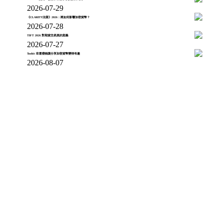
2026-07-29
《CLARITY法案》2026：將如何影響加密貨幣？
2026-07-28
TIFT 2026 對期貨交易員的意義
2026-07-27
Toobit 幸運禮物讓分享加密貨幣變得有趣
2026-08-07