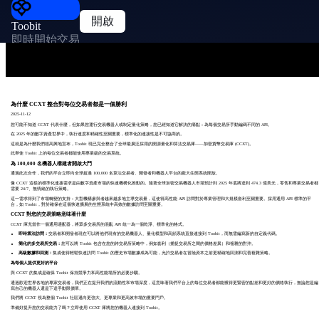
開啟
Toobit
即時開始交易
為什麼 CCXT 整合對每位交易者都是一個勝利
2025-11-12
您可能不知道 CCXT 代表什麼，但如果您運行交易機器人或制定量化策略，您已經知道它解決的痛點：為每個交易所手動編碼不同的 API。
在 2025 年的數字資產世界中，執行速度和精確性至關重要，標準化的連接性是不可協商的。
這就是為什麼我們很高興地宣布，Toobit 現已完全整合了全球最廣泛採用的開源量化和算法交易庫——加密貨幣交易庫 (CCXT)。
此舉使 Toobit 上的每位交易者都能使用專業級的交易系統。
為 100,000 名機器人構建者開啟大門
通過此次合作，我們的平台立即向全球超過 100,000 名算法交易者、開發者和機器人平台的龐大生態系統開放。
像 CCXT 這樣的標準化連接需求是由數字資產市場的快速機構化推動的。隨著全球加密交易機器人市場預計到 2025 年底將達到 474.3 億美元，零售和專業交易者都
需要 24/7、無情緒的執行策略。
這一需求得到了市場轉變的支持：大型機構參與者越來越多地主導交易量，這使得高性能 API 訪問對於專業管理和大規模套利至關重要。採用通用 API 標準的平
台，如 Toobit，對於確保在這個快速擴展的生態系統中高效的數據訪問至關重要。
CCXT 對您的交易策略意味著什麼
CCXT 庫充當作一個通用適配器，將眾多交易所的混亂 API 統一為一個乾淨、標準化的格式。
即時算法訪問：
交易者和開發者現在可以將他們現有的交易機器人、量化模型和高頻系統直接連接到 Toobit，而無需編寫新的自定義代碼。
簡化的多交易所交易：
您可以將 Toobit 包含在您的跨交易所策略中，例如套利（捕捉交易所之間的價格差異）和複雜的對沖。
高級數據和回測：
集成使得輕鬆快速訪問 Toobit 的歷史市場數據成為可能，允許交易者在冒險資本之前更精確地回測和完善複雜策略。
為每個人提供更好的平台
與 CCXT 的集成是確保 Toobit 保持競爭力和高性能場所的必要步驟。
通過歡迎世界各地的專家交易者，我們正在提升我們的流動性和市場深度，這意味著我們平台上的每位交易者都能獲得更緊密的點差和更好的價格執行，無論您是編
寫自己的機器人還是下達手動限價單。
我們將 CCXT 視為整個 Toobit 社區邁向更強大、更專業和更高效市場的重要門戶。
準備好提升您的交易能力了嗎？立即使用 CCXT 庫將您的機器人連接到 Toobit。