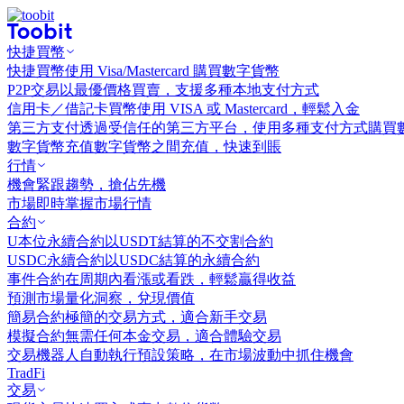
快捷買幣
快捷買幣
使用 Visa/Mastercard 購買數字貨幣
P2P交易
以最優價格買賣，支援多種本地支付方式
信用卡／借記卡買幣
使用 VISA 或 Mastercard，輕鬆入金
第三方支付
透過受信任的第三方平台，使用多種支付方式購買
數字貨幣充值
數字貨幣之間充值，快速到賬
行情
機會
緊跟趨勢，搶佔先機
市場
即時掌握市場行情
合約
U本位永續合約
以USDT結算的不交割合約
USDC永續合約
以USDC結算的永續合約
事件合約
在周期內看漲或看跌，輕鬆贏得收益
預測市場
量化洞察，兌現價值
簡易合約
極簡的交易方式，適合新手交易
模擬合約
無需任何本金交易，適合體驗交易
交易機器人
自動執行預設策略，在市場波動中抓住機會
TradFi
交易