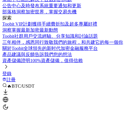
公告中心
及時發布系統重要通知和更新
部落格
洞察加密世界，掌握交易先機
探索
Toobit VIP計劃
獲得手續費折扣及超多專屬好禮
洞察
掌握最新加密最新動態
Toobit社群
用戶交流經驗、分享知識和討論話題
三年相伴，感恩同行
致敬我們的旅程，和共建它的每一個你
關於Toobit
全球領先的新时代加密金融服務平台
產品建議與反饋
告訴我們您的想法
資產儲備證明
100%資產儲備，值得信賴
登錄
註冊
🔥BTC/USDT