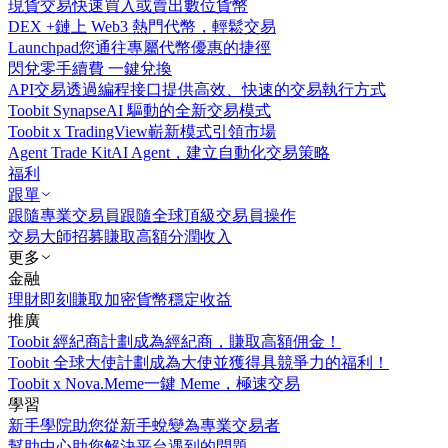
現貨交易
快速買入或賣出數位貨幣
DEX +
鏈上 Web3 熱門代幣，輕鬆交易
Launchpad
您通往專屬代幣優惠的捷徑
閃兌
零手續費 一鍵兌換
API交易
透過編程接口提供高效、快速的交易執行方式
Toobit Synapse
AI 驅動的全新交易模式
Toobit x TradingView
嶄新模式引領市場
Agent Trade Kit
AI Agent，建立自動化交易策略
福利
跟單
跟隨專業交易員
跟隨全球頂級交易員操作
交易大師招募
賺取高額分潤收入
更多
金融
理財
即刻賺取加密貨幣穩定收益
推廣
Toobit 經紀商計劃
成為經紀商，賺取高額佣金！
Toobit 全球大使計劃
成為大使並獲得具競爭力的福利！
Toobit x Nova.Meme
一鍵 Meme，極速交易
學習
新手學院
助您從新手蛻變為專業交易者
幫助中心
助您解決平台遇到的問題