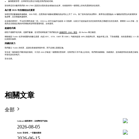
漏洞懸賞管理：全球研究社群全天候監控我們的程式碼。
當你將這些分數與我們的 ISO 27001 認證及全面的資金保險結合起來，你就能得到一個客觀上具有高度韌性的交易所。
為什麼 2026 年的稽核如此重要
加密犯罪的數據越來越嚴峻。2026 年初，生態系統中被駭或遭竊的資金同比上升了 31%。除了基本的釣魚攻擊外，業界現在還面臨由 AI 驅動的智慧合約探測與深
偽攻擊，且目標越來越精準。
在這樣的環境中，平台的完整性就是一切。CER.live 的方法論評估超過 18 項指標，以區分只是談論安全的交易所與真正構建安全的交易所。要獲得 AAA 評級，交
易所必須透過定期的外部稽核來證明營運透明度。沒有捷徑。
超越程式碼
韌性不僅關乎程式碼，也關乎數據。這項里程碑延續了我們最近的
儲備證明（PoR）報告
，由
Hacken
獨立驗證。
稽核確認 Toobit 在所有範圍內的數位資產（包括 BTC、ETH、USDT 和 USDC）均維持超過 100% 的抵押比率。無論市場上漲、下跌或橫盤，你的資產都以 1:1+ 的
比例受到保障。
持續的努力
我們建立 Toobit 的初衷，是讓交易者能掌握市場，而不必擔心基礎設施。
安全是一個持續且不斷演進的過程。今天的 AAA 評級是一個重要的里程碑，但我們的工作不會止步於此。我們將持續稽核、持續測試，並持續證明你的資產正確地
存放在該在的地方。
安全交易。
相關文章
全部
Coldcard 駭客事件：比特幣用戶須知
2026-08-05
Toobit 安全性，一切盡在眼前
2026-06-15