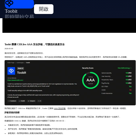
開啟
Toobit
即時開始交易
Toobit 榮獲 CER.live AAA 安全評級，守護您的資產安全
2026-05-09
最好的安全性，是那種你完全不需要去想的安全。
理想情況下，你應該把 100% 的時間花在市場上，而不是花任何時間擔心我們的伺服器協議。既然我們生活在現實世界中，我們就替你承擔那 0% 的擔憂。
我們最近邀請了
CER.live
來驗證我們的工作，Toobit 已獲得
AAA 安全評級
。這是全球前十名的排名，證明我們幕後的工作與你的下一筆交易一樣穩固。
評級背後的指標
真正的安全性是由多層防護組成的系統，必須在每一次都能發揮作用。困難在於不對稱性：平台必須每次都正確，而攻擊者只要成功一次就夠了。
根據最新的 CER.live 數據，我們在所有項目中都獲得了完美的 100/100 分：
伺服器安全性：我們的後端架構不僅能抵禦市場波動。
用戶安全性：我們實施了重要的防護措施，確保你的帳戶不受任何非你本人操作的影響。
滲透測試：我們聘請專業人員嘗試攻破系統，以防止惡意攻擊者成功。