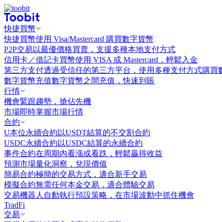
快捷買幣
快捷買幣
使用 Visa/Mastercard 購買數字貨幣
P2P交易
以最優價格買賣，支援多種本地支付方式
信用卡／借記卡買幣
使用 VISA 或 Mastercard，輕鬆入金
第三方支付
透過受信任的第三方平台，使用多種支付方式購買
數字貨幣充值
數字貨幣之間充值，快速到賬
行情
機會
緊跟趨勢，搶佔先機
市場
即時掌握市場行情
合約
U本位永續合約
以USDT結算的不交割合約
USDC永續合約
以USDC結算的永續合約
事件合約
在周期內看漲或看跌，輕鬆贏得收益
預測市場
量化洞察，兌現價值
簡易合約
極簡的交易方式，適合新手交易
模擬合約
無需任何本金交易，適合體驗交易
交易機器人
自動執行預設策略，在市場波動中抓住機會
TradFi
交易