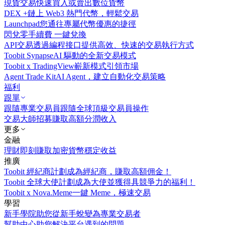
現貨交易
快速買入或賣出數位貨幣
DEX +
鏈上 Web3 熱門代幣，輕鬆交易
Launchpad
您通往專屬代幣優惠的捷徑
閃兌
零手續費 一鍵兌換
API交易
透過編程接口提供高效、快速的交易執行方式
Toobit Synapse
AI 驅動的全新交易模式
Toobit x TradingView
嶄新模式引領市場
Agent Trade Kit
AI Agent，建立自動化交易策略
福利
跟單
跟隨專業交易員
跟隨全球頂級交易員操作
交易大師招募
賺取高額分潤收入
更多
金融
理財
即刻賺取加密貨幣穩定收益
推廣
Toobit 經紀商計劃
成為經紀商，賺取高額佣金！
Toobit 全球大使計劃
成為大使並獲得具競爭力的福利！
Toobit x Nova.Meme
一鍵 Meme，極速交易
學習
新手學院
助您從新手蛻變為專業交易者
幫助中心
助您解決平台遇到的問題