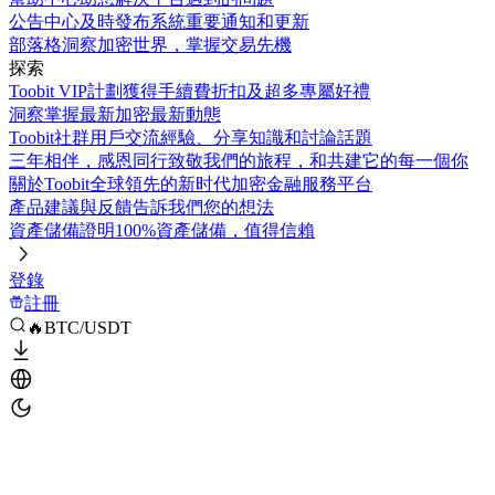
公告中心
及時發布系統重要通知和更新
部落格
洞察加密世界，掌握交易先機
探索
Toobit VIP計劃
獲得手續費折扣及超多專屬好禮
洞察
掌握最新加密最新動態
Toobit社群
用戶交流經驗、分享知識和討論話題
三年相伴，感恩同行
致敬我們的旅程，和共建它的每一個你
關於Toobit
全球領先的新时代加密金融服務平台
產品建議與反饋
告訴我們您的想法
資產儲備證明
100%資產儲備，值得信賴
登錄
註冊
🔥BTC/USDT