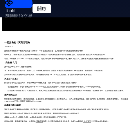
開啟
Toobit
即時開始交易
一起交易的十萬美元理由
2026-01-15
交易通常被描繪成一種孤獨的追求；只有你、一打發光的顯示器，以及因咖啡因引起的恐懼感不斷增加。
但事實是，"孤狼"的方式在預計到2029年社交交易將達到35億美元估值的市場中是很難駕馭的。我們認為有更好的方式來度過你的1月。
今天，我們推出了100,000 USDT跟單交易挑戰。這是我們讓專家領導的策略對每個人都可及的方式，沒有通常定義初次交易者經驗的"火中試煉"。
"安全網"入門
第一次點擊"交易"時，總會有些猶豫。
為了幫助平息內心的批評聲，我們引入了一個無風險的開始。對於首次嘗試跟單交易的前1,000名交易者，我們提供了一個安全網。
如果你的初始交易遇到障礙並導致清算，我們將補償你最多100 USDT的試用資金。把它當作加密市場的"重來"按鈕。
與朋友一起更好
因為當你有可以討論的人時，加密貨幣的一切都更有趣，我們為帶上你的內圈朋友設置了獎勵：
首次交易獎勵：當你和朋友完成一筆100 USDT或以上的跟單交易時，我們將在你們兩個帳戶中各放入10 USDT的試用資金。
好友獎勵：我們還增加了一層集體成功。推薦人可以根據他們朋友在活動期間獲得的獎勵額外獲得10%的獎金。在波動市場中，這是最接近"雙贏"的事情。
擴大你的成功
對於那些已經在駕駛座（或更確切地說，是專家交易者的副駕駛座）感到舒適的人，我們正在獎勵交易量。隨著你的累計交易量增長，獎勵也會增加，一旦你超過
5,000 USDT的門檻，試用資金將增加到100 USDT。
向專業知識的轉變
現代交易者正在遠離純粹的投機。我們看到一個明顯的趨勢：人們希望使用已經由那些生活在圖表中的人壓力測試過的策略來駕馭波動性。
跟單交易已經從一個小眾實驗成熟為一個合法的風險管理渠道，我們很高興能站在這一轉變的前沿。
挑戰從2026年1月12日到2月1日。如果你準備好停止猜測並開始跟隨，門已經打開。
準備加入嗎？要獲得獎勵資格，你需要在
活動頁面
註冊，以便我們能夠跟蹤你的進度。你可以在我們的
公告頁面
找到完整的規則和細則。