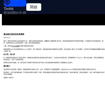
開啟
Toobit
即時開始交易
最佳新交易所的民眾選擇
2026-01-28
建立一個全球交易所大多是安靜的工作，通常以毫秒延遲來衡量，偶爾會有“價格警報”提示音。我們花時間確保用戶界面足夠直觀，不需要博士學位就能使用。因
此，當業界其他人注意到我們時，這是一個不錯的節奏變化。
上週，我們在
2025 加密獎
中被評為最佳新交易所。
頒獎典禮於1月23日在莫斯科的Arbat Hall舉行。除了活動本身，選拔過程還涉及徹底的安全審查，旨在篩選出“曇花一現”的運營。只有致力於長期建設的團隊才能進
入最後一輪。
由人民，為人民
在一個熱衷於談論去中心化的行業中，將最終決定權交給社群是再合適不過的了。在初步安全檢查之後，投票轉移到了Telegram。數千名交易者，即每天實際使用
交易所的人，投下了他們的選票。
我們對支持表示感謝。這一認可證明了我們對可靠性和以用戶為中心的功能的關注確實得到了最重要的人的認可。
建立動力
這是我們2026年的第一個獎項，緊隨著相當忙碌的2025年。去年，我們獲得了其他幾個榮譽，包括在Hedgeweek全球獎中獲得年度數字資產衍生品平台。
獎項很好，但它們是滯後指標。它們告訴我們昨天做對了什麼。我們的重點仍然是我們為明天建設的內容：更多的透明度、更深的流動性，以及一種不妨礙您完成工
作的交易體驗。
感謝您一路同行。