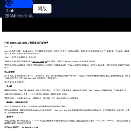
開啟
Toobit
即時開始交易
介紹 Toobit Launchpad，審核項目的新標準
2025-11-05
2025 年的加密市場是一個有趣的地方。我們看到零售熱情回歸，但我們也注意到一個關鍵的轉變：僅僅依靠炒作來資助項目的日子（幸運的是）正在結束。投資者
更加注重風險，並要求質量和安全性高於一切。
坦白說，他們對猜測感到厭倦。我們也是。
這就是為什麼今天我們很高興地宣布
Toobit Launchpad
的正式推出，這是我們成功的 Speed Zone 平台的全面升級演變。
這不僅僅是簡單的品牌重塑，而是我們對盡職調查方法的基礎性升級和全面改革。它旨在成為我們經常聽到的一個問題的最終答案：“哪些早期項目是我真正可以信
任的？”
樹立新標準
資本再次流入首次交易所發行（IEO），原因很簡單：信任。當一個頂級交易所支持一個項目時，它提供了一個未經審核的公開銷售無法匹敵的關鍵安全層。我們相
信這是未來的方向，而 Toobit Launchpad 就是基於這一原則建立的。
這次升級對您意味著什麼：
1. 安全網
讓我們談談風險。沒有人喜歡成為最後一個進入下跌資產的人。為了給我們的社區提供一個關鍵的安全措施，所有 Launchpad 項目都將設有 3 天價格保護政策。
如果代幣的市場價格在上市後 72 小時內低於初始預售價格，我們將提供全額退款。
這是我們與您一起參與市場的方式。當我們支持一個項目時，我們支持的是其即時的市場完整性。
2. 嚴格審核，無與倫比的訪問
預先上市名額的競爭非常激烈。這是因為成功的早期參與者的潛在回報是可觀的。
我們的目標很簡單：將我們的社區與最有前途的企業聯繫起來。Toobit Launchpad 為您提供獨家早期接觸經過精挑細選的項目，這些項目具有強大的基本面，並通
過了我們嚴格的審核過程。
3. 靈活參與
我們已經簡化了機制以迎合每個人。Launchpad 上的公開銷售對所有符合條件的交易者開放，並提供靈活的支付選項（USDT、BTC、ETH 等），每個項目設置自定
義規則以確保公平和多樣化的訪問。
我們的首個項目：Idle Tribe Era (ITE)