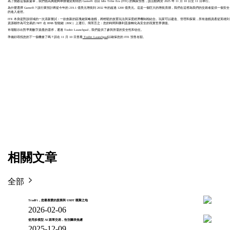
為了開啟這個新篇章，我們很高興能夠舉辦備受期待的 GameFi 項目 Idle Tribe Era (ITE) 的獨家預售，該活動將於 2025 年 11 月 10 日至 11 日舉行。
為什麼選擇 GameFi？該行業預計將從今年的 219.1 億美元增長到 2032 年的超過 1200 億美元。這是一個巨大的增長浪潮，我們在這裡為我們的交易者提供一個安全
的進入途徑。
ITE 本身是對該領域的一次清新嘗試：一款創新的區塊鏈策略遊戲，將輕鬆的放置玩法與深度經濟機制相結合。玩家可以建造、管理和探索，所有遊戲資產從英雄到
資源都作為可交易的 NFT 在 BNB 智能鏈（BSC）上運行。簡而言之：您的時間和勝利直接轉化為安全的現實世界價值。
市場顯示出對早期數字資產的需求，通過 Toobit Launchpad，我們提供了參與所需的安全性和信任。
準備好尋找您的下一個機會了嗎？請在 11 月 10 日查看
Toobit Launchpad
以確保您的 ITE 預售名額。
相關文章
全部
TradFi，您最喜愛的股票與 USDT 匯聚之地
2026-02-06
使用多模型 AI 跟單交易，告別圖表焦慮
2025-12-09