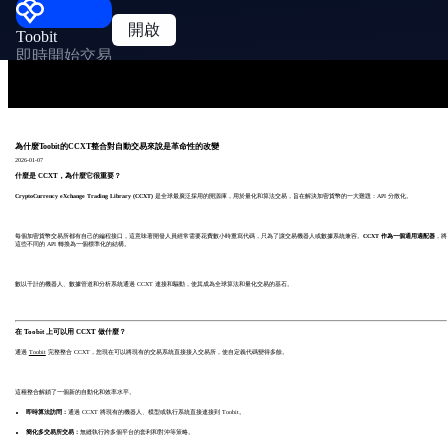
開啟
Toobit
即時開始交易
為什麼Toobit的CCXT整合對自動交易來說是革命性的改變
2026-01-07
什麼是 CCXT，為什麼它很重要？
CryptoCurrency eXchange Trading Library (CCXT)
是全球最廣泛採用的開源庫，用於量化和算法交易，旨在解決加密貨幣的一大難題：API 分散化。
每個加密貨幣交易所都有自己的編程接口，這意味著開發人員經常需要花費數小時重寫代碼，只為了讓交易機器人或數據系統兼容。
CCXT 作為一個通用適配器
，將
這些不同的 API 轉換為一個標準化的結構。
數以千計的機器人、數據管道和分析系統通過 CCXT 連接和驅動，使其成為全球算法和量化交易的基石。
在 Toobit 上可以用 CCXT 做什麼？
通過
Toobit
完整整合 CCXT，您現在可以將現有的交易系統直接接入交易所，使自定義代碼變得多餘。
這種整合解鎖了一個新的自動化和效率水平。
即時算法訪問：
通過 CCXT 將現有的機器人、模型或執行系統直接連接到 Toobit。
簡化多交易所交易：
無縫執行跨多個平台的套利和對沖等策略。