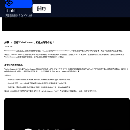
開啟
Toobit
即時開始交易
解釋：什麼是WalletConnect，它是如何運作的？
2025-05-02
WalletConnect 正在以驚人的創新改變加密連接。引人注目的是 WalletConnect Phone，一款連接全球數百萬用戶的加密手機，展示了生態系統的快速增長。
事實上，WalletConnect 的開發者在今年早些時候獲得了 1300 萬美元的 B 輪融資，這將支持 WCT 的上市，包括發佈細節以及價格預測。通過這些戰略舉措，
WalletConnect 正在加強其市場地位，提供新的投資機會和增強的 Web3 體驗。
加密錢包連接的未來
WalletConnect (WCT) 是 WalletConnect 協議的治理代幣，結合了安全性與去中心化錢包和區塊鏈應用程序 (dApps) 之間的無縫互動，而無需共享私鑰。該項目旨
在推動去中心化並建立一個動態的治理社區，允許代幣持有者塑造 WalletConnect 生態系統的未來。
主要特點
安全連接：使用戶能夠在不暴露私鑰的情況下將錢包連接到 dApps，確保高度安全。
去中心化治理：WCT 持有者可以參與對改進提案和生態系統發展方向的投票。
質押獎勵：通過具有吸引力的獎勵的質押計劃鼓勵長期持有代幣，增強網絡穩定性。
擁有近 4000 萬活躍全球用戶和不斷增長的社區，WalletConnect (WCT) 在加密領域中脫穎而出，成為一個有前途的項目。