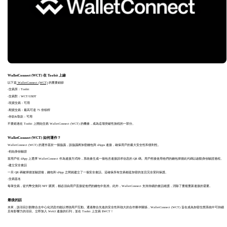
WalletConnect (WCT) 在 Toobit 上線
以下是
WalletConnect (WCT)
的重要細節
-交易所：Toobit
-交易對：WCT/USDT
-現貨交易：可用
-期貨交易：最高可達 75 倍槓桿
-存款&取款：可用
不要錯過在 Toobit 上開始交易 WalletConnect (WCT) 的機會，成為這場突破性旅程的一部分。
WalletConnect (WCT) 如何運作？
WalletConnect (WCT) 的運作基於一個協議，該協議將加密錢包與 dApps 連接，確保用戶的最大安全性和便利性。
-初始身份驗證
當用戶在 dApp 上選擇 WalletConnect 作為連接方式時，系統會生成一個包含連接請求信息的 QR 碼。用戶然後使用他們的錢包掃描此代碼以啟動身份驗證過程。
-建立安全會話
一旦 QR 碼被掃描並驗證後，錢包和 dApp 之間就建立了一個安全會話。這確保所有交易都是加密的並且完全受到保護。
-交易簽名
每筆交易，從代幣交換到 NFT 購買，都必須由用戶直接從他們的錢包中批准。此外，WalletConnect 支持持續的會話維護，消除了重複重新連接的需要。
最後的話
未來，該項目計劃整合去中心化消息功能以增強用戶互動。通過整合先進的安全性和強大的合作夥伴關係，WalletConnect (WCT) 旨在成為加密生態系統中可持續
且有影響力的項目。立即加入 Web3 連接的行列，並在 Toobit 上交易 $WCT！