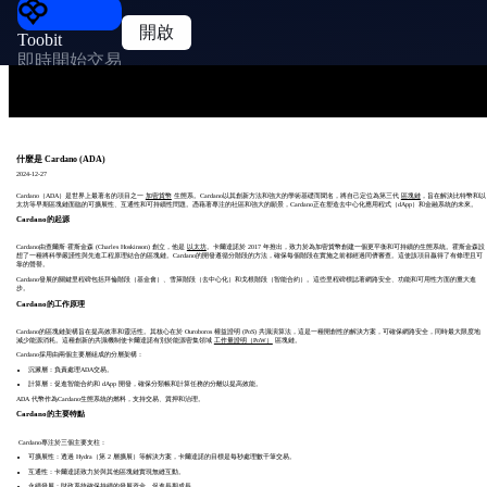
開啟
Toobit
即時開始交易
什麼是 Cardano (ADA)
2024-12-27
Cardano（ADA）是世界上最著名的項目之一
加密貨幣
生態系。Cardano以其創新方法和強大的學術基礎而聞名，將自己定位為第三代
區塊鏈
，旨在解決比特幣和以
太坊等早期區塊鏈面臨的可擴展性、互通性和可持續性問題。憑藉著專注的社區和強大的願景，Cardano正在塑造去中心化應用程式（dApp）和金融系統的未來。
Cardano的起源
Cardano由查爾斯·霍斯金森 (Charles Hoskinson) 創立，他是
以太坊
。卡爾達諾於 2017 年推出，致力於為加密貨幣創建一個更平衡和可持續的生態系統。霍斯金森設
想了一種將科學嚴謹性與先進工程原理結合的區塊鏈。Cardano的開發遵循分階段的方法，確保每個階段在實施之前都經過同儕審查。這使該項目贏得了有條理且可
靠的聲譽。
Cardano發展的關鍵里程碑包括拜倫階段（基金會）、雪萊階段（去中心化）和戈根階段（智能合約）。這些里程碑標誌著網路安全、功能和可用性方面的重大進
步。
Cardano的工作原理
Cardano的區塊鏈架構旨在提高效率和靈活性。其核心在於 Ouroboros 權益證明 (PoS) 共識演算法，這是一種開創性的解決方案，可確保網路安全，同時最大限度地
減少能源消耗。這種創新的共識機制使卡爾達諾有別於能源密集領域
工作量證明（PoW）
區塊鏈。
Cardano採用由兩個主要層組成的分層架構：
沉澱層：負責處理ADA交易。
計算層：促進智能合約和 dApp 開發，確保分類帳和計算任務的分離以提高效能。
ADA 代幣作為Cardano生態系統的燃料，支持交易、質押和治理。
Cardano的主要特點
Cardano專注於三個主要支柱：
可擴展性：透過 Hydra（第 2 層擴展）等解決方案，卡爾達諾的目標是每秒處理數千筆交易。
互通性：卡爾達諾致力於與其他區塊鏈實現無縫互動。
永續發展：財政系統確保持續的發展資金，促進長期成長。