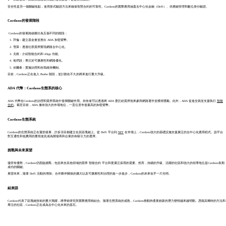
安全性是另一個關鍵焦點，使用形式驗證方法來確保智慧合約的可靠性。Cardano的實際應用涵蓋去中心化金融（DeFi）、供應鏈管理和數位身分驗證。
Cardano的發展階段
Cardano的發展路線圖分為五個不同的階段：
拜倫：建立基金會並推出 ADA 加密貨幣。
雪萊：透過社群質押實現網路去中心化。
戈根：介紹智能合約和 dApp 功能。
他們說：專注於可擴展性和網路優化。
伏爾泰：實施治理和自我維持機制。
目前，Cardano正在進入 Basho 階段，並計劃在不久的將來進行重大升級。
ADA 代幣：Cardano生態系的核心
ADA 代幣在Cardano的治理和質押系統中發揮關鍵作用。持有者可以透過將 ADA 委託給質押池來參與網路運作並獲得獎勵。此外，ADA 促進交易並支援執行
智能
合約
。截至目前，ADA 擁有強大的市場地位，一直位居市值最高的加密貨幣。
Cardano生態系統
Cardano的生態系統正在蓬勃發展，許多項目都建立在其區塊鏈上。從 DeFi 平台到
NFT
在市場上，Cardano強大的基礎設施支援廣泛的去中心化應用程式。該平台
對互通性和低費用的重視使其成為開發商和企業的有吸引力的選擇。
挑戰與未來展望
儘管有優勢，Cardano仍面臨挑戰，包括來自其他領域的競爭 智能合約 平台和更廣泛採用的需要。然而，持續的升級、活躍的社區和強大的領導地位是Cardano長期
成功的關鍵。
展望未來，隨著 DeFi 活動的增加、合作夥伴關係的擴大以及可擴展性和治理的進一步進步，Cardano的未來似乎一片光明。
結束語
Cardano代表了區塊鏈技術的重大飛躍，將學術研究與實際應用相結合。隨著生態系統的成熟，Cardano推動跨產業創新的潛力變得越來越明顯。憑藉其獨特的方法和
專注的社區，Cardano正在成為去中心化未來的基石。