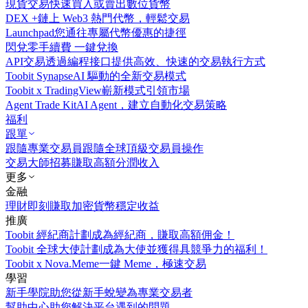
現貨交易
快速買入或賣出數位貨幣
DEX +
鏈上 Web3 熱門代幣，輕鬆交易
Launchpad
您通往專屬代幣優惠的捷徑
閃兌
零手續費 一鍵兌換
API交易
透過編程接口提供高效、快速的交易執行方式
Toobit Synapse
AI 驅動的全新交易模式
Toobit x TradingView
嶄新模式引領市場
Agent Trade Kit
AI Agent，建立自動化交易策略
福利
跟單
跟隨專業交易員
跟隨全球頂級交易員操作
交易大師招募
賺取高額分潤收入
更多
金融
理財
即刻賺取加密貨幣穩定收益
推廣
Toobit 經紀商計劃
成為經紀商，賺取高額佣金！
Toobit 全球大使計劃
成為大使並獲得具競爭力的福利！
Toobit x Nova.Meme
一鍵 Meme，極速交易
學習
新手學院
助您從新手蛻變為專業交易者
幫助中心
助您解決平台遇到的問題