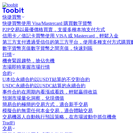
快捷買幣
快捷買幣
使用 Visa/Mastercard 購買數字貨幣
P2P交易
以最優價格買賣，支援多種本地支付方式
信用卡／借記卡買幣
使用 VISA 或 Mastercard，輕鬆入金
第三方支付
透過受信任的第三方平台，使用多種支付方式購買
數字貨幣充值
數字貨幣之間充值，快速到賬
行情
機會
緊跟趨勢，搶佔先機
市場
即時掌握市場行情
合約
U本位永續合約
以USDT結算的不交割合約
USDC永續合約
以USDC結算的永續合約
事件合約
在周期內看漲或看跌，輕鬆贏得收益
預測市場
量化洞察，兌現價值
簡易合約
極簡的交易方式，適合新手交易
模擬合約
無需任何本金交易，適合體驗交易
交易機器人
自動執行預設策略，在市場波動中抓住機會
TradFi
交易