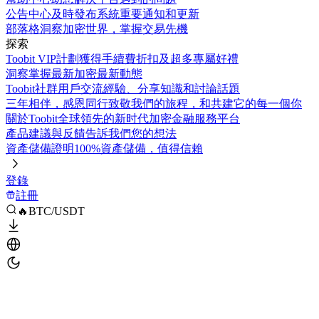
公告中心
及時發布系統重要通知和更新
部落格
洞察加密世界，掌握交易先機
探索
Toobit VIP計劃
獲得手續費折扣及超多專屬好禮
洞察
掌握最新加密最新動態
Toobit社群
用戶交流經驗、分享知識和討論話題
三年相伴，感恩同行
致敬我們的旅程，和共建它的每一個你
關於Toobit
全球領先的新时代加密金融服務平台
產品建議與反饋
告訴我們您的想法
資產儲備證明
100%資產儲備，值得信賴
登錄
註冊
🔥BTC/USDT