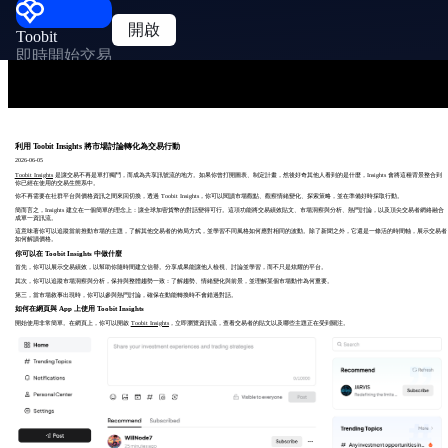
開啟
Toobit
即時開始交易
利用 Toobit Insights 將市場討論轉化為交易行動
2026-06-05
Toobit Insights
是讓交易不再是單打獨鬥，而成為共享訊號流的地方。如果你曾打開圖表、制定計畫，然後好奇其他人看到的是什麼，Insights 會將這種背景整合到
你已經在使用的交易生態系中。
你不再需要在社群平台與價格資訊之間來回切換，透過 Toobit Insights，你可以閱讀市場觀點、觀察情緒變化、探索策略，並在準備好時採取行動。
簡而言之，Insights 建立在一個簡單的理念上：讓全球加密貨幣的對話變得可行。這項功能將交易績效貼文、市場洞察與分析、熱門討論，以及頂尖交易者網絡融合
成單一資訊流。
這意味著你可以追蹤當前推動市場的主題，了解其他交易者的佈局方式，並學習不同風格如何應對相同的波動。除了新聞之外，它還是一條活的時間軸，展示交易者
如何解讀價格。
你可以在 Toobit Insights 中做什麼
首先，你可以展示交易績效，以幫助你隨時間建立信譽。分享成果能讓他人檢視、討論並學習，而不只是炫耀的平台。
其次，你可以追蹤市場洞察與分析，保持與整體趨勢一致：了解趨勢、情緒變化與前景，並理解某個市場動作為何重要。
第三，當市場敘事出現時，你可以參與熱門討論，確保在動能轉換時不會錯過對話。
如何在網頁與 App 上使用 Toobit Insights
開始使用非常簡單。在網頁上，你可以開啟
Toobit Insights
，立即瀏覽資訊流，查看交易者的貼文以及哪些主題正在受到關注。