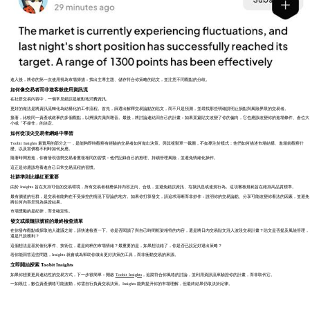
進入後，將你的第一次使用視為市場掃描：找出主導主題、儲存符合你策略的貼文，並注意不同觀點的分歧。
如何像交易者而非遊客般使用資訊流
在社群交易內容中，一個常見錯誤是被動地消費資訊。
更好的做法是將資訊流轉化為結構化的工作流程。首先，篩選出解釋交易論點的貼文，而不只是預測，並尋找那些明確說明止損點與風險界限的交易者。
接著，比較同一資產或敘事的多個觀點，以辨識共識與雜音。最後，將討論連結回自己的計畫：如果某篇貼文改變了你的偏向，它也應該改變你的進場條件、倉位大
小或「不操作」的決定。
如何從頂尖交易者網絡中學習
Toobit Insights 最實用的部分之一，是能夠即時觀察有經驗的交易者如何做出決策。與其複製單一截圖，不如專注於模式：他們如何描述市場結構、進場前觀察什
麼、以及當價格不利時如何反應。
隨著時間推進，你會發現強勢交易者重複相同的習慣：他們記錄自己的推理、持續管理風險，並避免情緒化操作。
這正是你應該培養進自己日常交易流程的習慣。
社群準則比爆紅更重要
由於 Insights 旨在支持可信的交易環境，所有交易者都應保持內容正向、合規，並避免錯誤資訊、垃圾訊息或違規行為。這項審核規範旨在維持高品質標準。
最有價值的社群，是交易者能夠在不受操控的情況下辯論的地方。如果你打算發文，請追求清晰而非炒作：說明你的交易論點、分享可能改變你看法的因素，並避免
將任何內容呈現為保證結果。
市場獎勵的是紀律，而非確定性。
發文或跟隨訊號前的最終檢查清單
在你發布觀點或採取他人建議之前，請快速檢查一下。你是否閱讀了與自己時間框架相符的內容，還是將日內交易貼文混入波段交易計畫？貼文是否提及風險管理，
還是只談獲利？
這個想法是基於催化事件、技術位，還是純粹的市場情緒？最重要的是，如果想法錯了，你是否已設定好退出策略？
若你能回答這些問題，Insights 就會成為幫助你做出更好決策的工具，而非衝動交易的來源。
立即開始探索 Toobit Insights
如果你想要更具連結性的交易方式，下一步很簡單：開啟
Toobit Insights
，追蹤符合你風格的討論，並利用資訊流來驗證你的計畫，而非取代它。
一如既往，數位資產價格可能波動，你需自行負責交易決策。Insights 能夠提升你的市場理解，但最終結果仍取決於紀律。