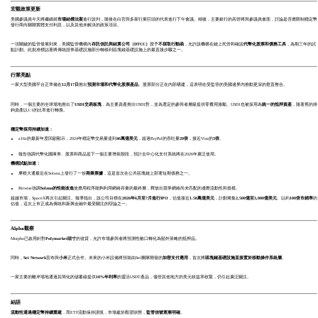
宏觀政策更新
美國參議員今天將繼續就
市場結構法案
進行談判，隨後在白宮與多家行業巨頭的代表進行下午會議。稍後，主要銀行的高管將與參議員會面，討論是否應限制穩定幣
發行商向關聯實體支付利息，以及其他未解決的政策項目。
一項關鍵的監管發展到來，美國監管機構向
存託信託與結算公司（
DTCC）
授予
不採取行動函
，允許該機構在鏈上托管和確認
代幣化股票和債務工具
，為期三年的試
點計劃。此批准標誌著將傳統證券基礎設施部分轉移到區塊鏈基礎設施上的最直接步驟之一。
行業亮點
一家大型美國平台正準備在
12月17日
推出
預測市場和代幣化股票產品
。股票部分正在內部構建，這表明在受監管的美國邊界內推動更深的垂直整合。
同時，一個主要的全球場地推出了
USD1交易板塊
，為主要資產推出USD1對，並為選定的參與者層級提供零費用激勵。USD1也被採用為
統一的抵押資產
，隨著舊的掛
鉤資產以1:1的比率進行轉換。
穩定幣採用持續加速：
a16z的最新年度回顧顯示，2024年穩定幣交易量達到
46萬億美元
，超過PayPal的吞吐量
20倍
，接近Visa的
3倍
。
報告強調代幣化國庫券、股票和商品是下一個主要增長階段，預計去中心化支付系統將在2026年廣泛使用。
機構試點加速：
摩根大通最近在Solana上發行了一份
商業票據
，這是首次在公共區塊鏈上部署短期債務之一。
Bitwise強調
Solana的性能改進
使應用程序能夠利用網絡容量的最終層，釋放出競爭網絡尚未匹配的邊際流動性和規模。
超越市場，SpaceX再次引起關注。報導指出，該公司目標在
2026年6月至7月進行IPO
，估值接近
1.50萬億美元
，計劃籌集
2,500億至3,000億美元
。以約
100倍市銷率
的
估值，這次上市正成為傳統和新興金融中最受關注的辯論之一。
Alpha觀察
Morpho已啟用針對
Polymarket頭寸
的借貸，允許市場參與者將預測性敞口轉化為額外策略的抵押品。
同時，
Sei Network
宣布與
小米
正式合作。未來的小米設備將預裝由Sei團隊開發的
加密支付應用
，首次將
區塊鏈基礎設施直接置於移動操作系統層
。
一家主要的離岸場地通過其簡化的儲蓄線提供
10%年利率
的靈活USDT產品，儘管其他地方的美元收益率收緊，仍引起廣泛關注。
結語
流動性通過穩定幣持續重建
，而ETF流動保持謹慎，市場處於觀望狀態，
監管信號逐漸明確
。