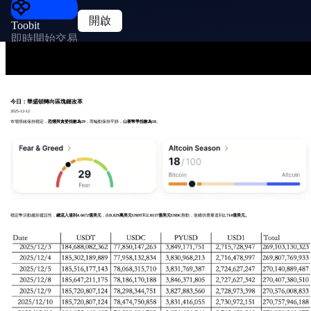
開啟
Toobit
即時開始交易
今日：華盛頓轉向區塊鏈改革
2025-12-12
市場情緒保持穩定，
恐懼與貪婪指數為29
，而輪動保持平靜，
山寨幣季指數為18
。
穩定幣活動趨於建設性，
總流入達到4.6672億美元
，由
9,829萬美元USDT
和
2.8137億美元USDC
推動，使總供應量達到
2,714億美元。