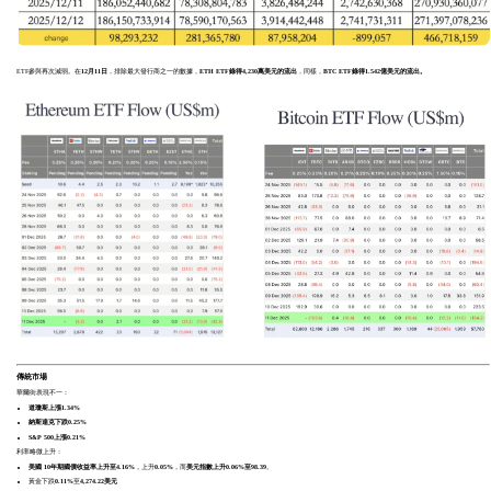
ETF參與再次減弱。在
12月11日
，排除最大發行商之一的數據，
ETH ETF錄得4,230萬美元的流出
，同樣，
BTC ETF錄得1.542億美元的流出。
傳統市場
華爾街表現不一：
道瓊斯上漲1.34%
納斯達克下跌0.25%
S&P 500上漲0.21%
利率略微上升：
美國
10年期國債收益率上升至4.16%
，上升
0.05%
，而
美元指數上升0.06%至98.39
。
黃金下跌
0.11%
至
4,274.22美元