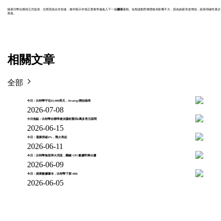
隨著代幣化獲得正式批准，生態系統合作加速，條件顯示市場正逐漸準備進入下一個
擴張
週期。短期波動對整體格局影響不大，因為創新管道增強，政策明確性逐步
推進。
相關文章
全部
今日：比特幣守住63,000美元，Strategy開始拋售
2026-07-08
今日焦點：比特幣在聯準會決議前重回6萬多美元區間
2026-06-15
今日：通膨突破4%，戰火再起
2026-06-11
今日：比特幣無視停火消息，關鍵 CPI 數據即將出爐
2026-06-09
今日：就業數據爆冷，比特幣下探 60K
2026-06-05