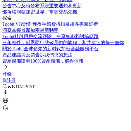
公告中心
及時發布系統重要通知和更新
部落格
洞察加密世界，掌握交易先機
探索
Toobit VIP計劃
獲得手續費折扣及超多專屬好禮
洞察
掌握最新加密最新動態
Toobit社群
用戶交流經驗、分享知識和討論話題
三年相伴，感恩同行
致敬我們的旅程，和共建它的每一個你
關於Toobit
全球領先的新时代加密金融服務平台
產品建議與反饋
告訴我們您的想法
資產儲備證明
100%資產儲備，值得信賴
登錄
註冊
🔥BTC/USDT