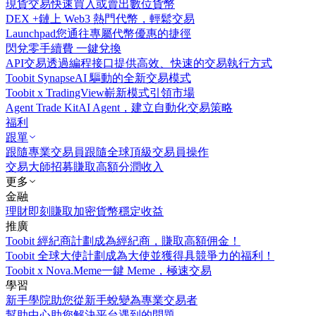
現貨交易
快速買入或賣出數位貨幣
DEX +
鏈上 Web3 熱門代幣，輕鬆交易
Launchpad
您通往專屬代幣優惠的捷徑
閃兌
零手續費 一鍵兌換
API交易
透過編程接口提供高效、快速的交易執行方式
Toobit Synapse
AI 驅動的全新交易模式
Toobit x TradingView
嶄新模式引領市場
Agent Trade Kit
AI Agent，建立自動化交易策略
福利
跟單
跟隨專業交易員
跟隨全球頂級交易員操作
交易大師招募
賺取高額分潤收入
更多
金融
理財
即刻賺取加密貨幣穩定收益
推廣
Toobit 經紀商計劃
成為經紀商，賺取高額佣金！
Toobit 全球大使計劃
成為大使並獲得具競爭力的福利！
Toobit x Nova.Meme
一鍵 Meme，極速交易
學習
新手學院
助您從新手蛻變為專業交易者
幫助中心
助您解決平台遇到的問題