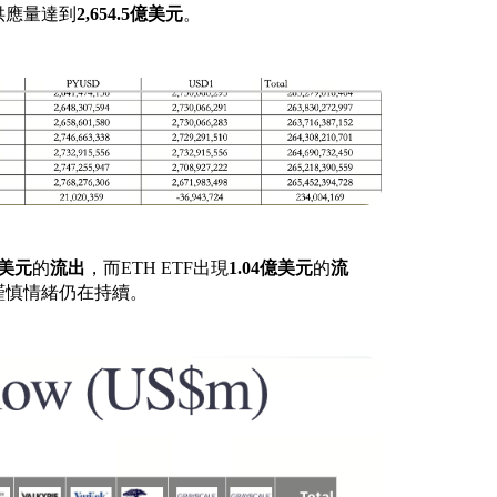
供應量達到
2,654.5億美元
。
萬美元
的
流出
，而ETH ETF出現
1.04億美元
的
流
謹慎情緒仍在持續。