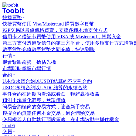
快捷買幣
快捷買幣
使用 Visa/Mastercard 購買數字貨幣
P2P交易
以最優價格買賣，支援多種本地支付方式
信用卡／借記卡買幣
使用 VISA 或 Mastercard，輕鬆入金
第三方支付
透過受信任的第三方平台，使用多種支付方式購買
數字貨幣充值
數字貨幣之間充值，快速到賬
行情
機會
緊跟趨勢，搶佔先機
市場
即時掌握市場行情
合約
U本位永續合約
以USDT結算的不交割合約
USDC永續合約
以USDC結算的永續合約
事件合約
在周期內看漲或看跌，輕鬆贏得收益
預測市場
量化洞察，兌現價值
簡易合約
極簡的交易方式，適合新手交易
模擬合約
無需任何本金交易，適合體驗交易
交易機器人
自動執行預設策略，在市場波動中抓住機會
TradFi
交易