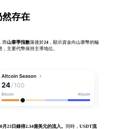
仍然存在
，而
山寨季指數
落後於
24
，顯示資金向山寨幣的輪
態，主要代幣保持主導地位。
10月23日錄得
2.34億美元
的流入。
同時，
USDT流