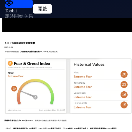
開啟
Toobit
即時開始交易
今日：市場準備迎接期權衝擊
2025-12-26
市場情緒依然脆弱。
加密恐懼與貪婪指數位於20
，牢牢處於恐懼區域。
比特幣主導地位上升0.08%至59.98%
，表明資本仍偏好主要資產而非高貝塔資產。
12月26日，
穩定幣錄得淨流入8,338萬美元
。
USDC出現5,262萬美元的流出
，而
USD1錄得1.4204億美元的流入
。
總穩定幣供應量現為2,702.4億美元
。