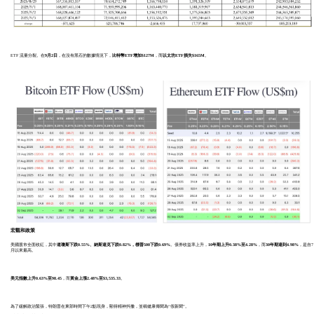
ETF 流量分裂。在
9月2日
，在沒有黑石的數據情況下，
比特幣ETF增加$127M
，而
以太坊ETF損失$165M
。
宏觀和政策
美國股市全面收紅，其中
道瓊斯下跌0.55%、納斯達克下跌0.82%，標普500下跌0.69%
。債券收益率上升，
10年期上升0.38%至4.28%
，而
30年期達到4.98%
，是自7
月以來最高。
美元指數上升0.63%至
98.45
，而
黃金上漲2.48%至$3,535.33
。
為了緩解政治緊張，特朗普在東部時間下午2點現身，顯得精神抖擻，並稱健康傳聞為“假新聞”。