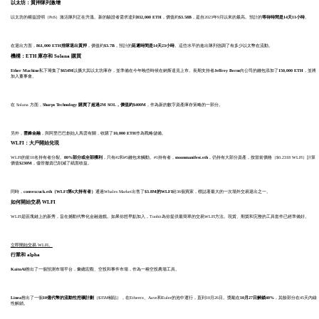
以太坊：質押隊列激增
以太坊的權益證明（PoS）激活隊列正在升溫。新的驗證者需求達到
832,000 ETH
，價值約
$3.58B
，是自2023年9月以來的最高。預計的
等待時間是14天11小時
。
在退出方面，
861,000 ETH排隊退出質押
，價值約
$3.7B
，預計的
延遲時間是14天23小時
。這些水平的進出隊列強調了有多少以太幣在流動。
機構：ETH 庫存和 Solana 購買
Ether Machine
私下籌集了
$654M
以擴大其以太坊庫存，並準備在今年晚些時候在納斯達克上市。長期支持者
Jeffrey Berns
向公司的錢包添加了
150,000 ETH
，並將
加入董事會。
在 Solana 方面，
Sharps Technology 購買了超過2M SOL，價值約$400M
，作為新的數字資產庫存策略的一部分。
另外，
雲鋒金融
，與阿里巴巴創始人馬雲有關，收購了
10,000 ETH
作為戰略儲備。
WLFI：大戶開始兌現
WLFI的前10名持有者分裂。
80%部分或全部獲利
，只有#2和#5錢包未觸動。#1持有者，
moonmanifest.eth
，仍持有大部分資產，按當前價格（$0.2318 WLFI）計算
價值
$230M
，儘管撤資已削減了紙面收益。
同時，
convexcuck.eth（WLFI第6大持有者）
通過Whales Market出售了
$3.8M的WLFI
給36個買家，標誌著最大的一次場外交易退出之一。
如何開始交易 WLFI
WLFI是區塊鏈上的新秀，旨在撼動代幣化金融遊戲。如果你想早點加入，Toobit為你提供最簡單的交易WLFI方法。現貨、期貨和完整的工具套件已經準備好。
立即開始交易 WLFI。
行業和 alpha
KaitoAI
推出了一個預測市場平台，彙總宏觀、空投和事件市場，作為一種空投農場工具。
Linea
推出了一個
10億代幣的流動性挖礦計劃
（$35M補貼），在Etherex、Aave和Euler的池中運行，直到10月26日。獎勵在
10月27日解鎖40%
，其餘部分在45天內線
性解鎖。