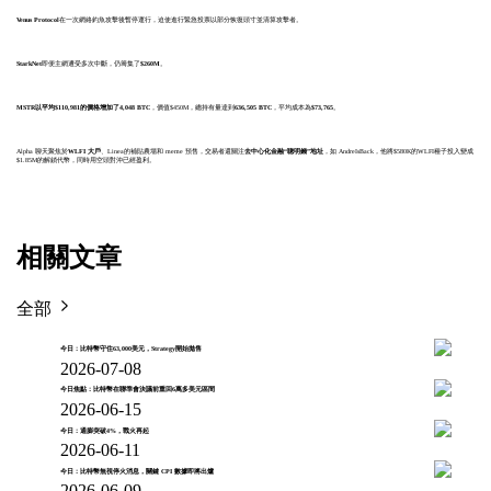
Venus Protocol
在一次網絡釣魚攻擊後暫停運行，迫使進行緊急投票以部分恢復頭寸並清算攻擊者。
StarkNet
即便主網遭受多次中斷，仍籌集了
$260M
。
MSTR以平均$110,981的價格增加了4,048 BTC
，價值$450M，總持有量達到
636,505 BTC
，平均成本為
$73,765
。
Alpha 聊天聚焦於
WLFI 大戶
、Linea的補貼農場和 meme 預售，交易者還關注
去中心化金融“聰明錢”地址
，如 AndreIsBack，他將$580K的WLFI種子投入變成
$1.85M的解鎖代幣，同時用空頭對沖已經盈利。
相關文章
全部
今日：比特幣守住63,000美元，Strategy開始拋售
2026-07-08
今日焦點：比特幣在聯準會決議前重回6萬多美元區間
2026-06-15
今日：通膨突破4%，戰火再起
2026-06-11
今日：比特幣無視停火消息，關鍵 CPI 數據即將出爐
2026-06-09