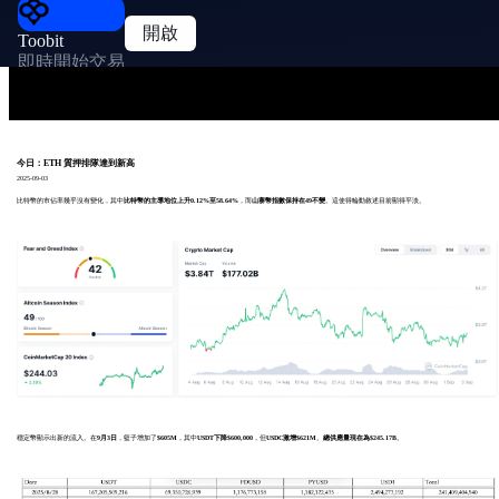
開啟
Toobit
即時開始交易
今日：ETH 質押排隊達到新高
2025-09-03
比特幣的市佔率幾乎沒有變化，其中
比特幣的主導地位上升0.12%至58.64%
，而
山寨幣指數保持在49不變
。這使得輪動敘述目前顯得平淡。
穩定幣顯示出新的流入。在
9月3日
，籃子增加了
$605M
，其中
USDT下降$600,000
，但
USDC激增$621M
。
總供應量現在為$245.17B
。