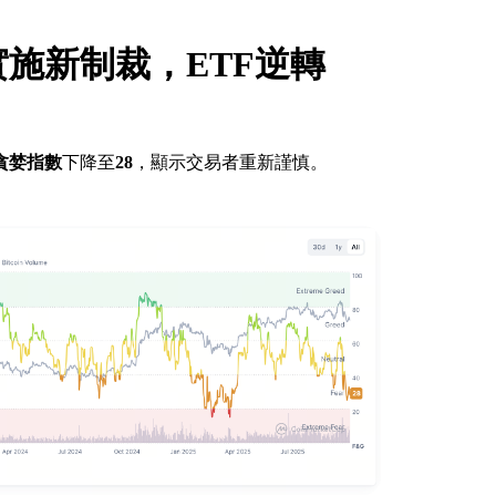
施新制裁，ETF逆轉
貪婪指數
下降至
28
，顯示交易者重新謹慎。