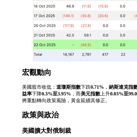
宏觀動向
美國股市收低：
道瓊斯指數
下跌
0.71%
，
納斯達克指
益率
下降
0.3%至3.95%
，而
美元指數
上升
0.03%至99.0
將重點轉向政策風險，黃金延續其修正。
政策與政治
美國擴大對俄制裁