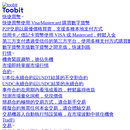
快捷買幣
快捷買幣
使用 Visa/Mastercard 購買數字貨幣
P2P交易
以最優價格買賣，支援多種本地支付方式
信用卡／借記卡買幣
使用 VISA 或 Mastercard，輕鬆入金
第三方支付
透過受信任的第三方平台，使用多種支付方式購買
數字貨幣充值
數字貨幣之間充值，快速到賬
行情
機會
緊跟趨勢，搶佔先機
市場
即時掌握市場行情
合約
U本位永續合約
以USDT結算的不交割合約
USDC永續合約
以USDC結算的永續合約
事件合約
在周期內看漲或看跌，輕鬆贏得收益
預測市場
量化洞察，兌現價值
簡易合約
極簡的交易方式，適合新手交易
模擬合約
無需任何本金交易，適合體驗交易
交易機器人
自動執行預設策略，在市場波動中抓住機會
TradFi
交易