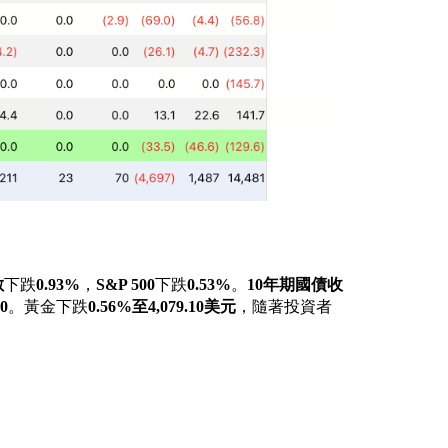
數
下跌
0.93%
，
S&P 500
下跌
0.53%
。
10年期國債收
0
。黃金下跌
0.56%至4,079.10美元
，隨著投資者