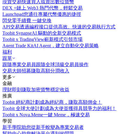
現貨交易
快速買入或賣出數位貨幣
DEX +
鏈上 Web3 熱門代幣，輕鬆交易
Launchpad
您通往專屬代幣優惠的捷徑
閃兌
零手續費 一鍵兌換
API交易
透過編程接口提供高效、快速的交易執行方式
Toobit Synapse
AI 驅動的全新交易模式
Toobit x TradingView
嶄新模式引領市場
Agent Trade Kit
AI Agent，建立自動化交易策略
福利
跟單
跟隨專業交易員
跟隨全球頂級交易員操作
交易大師招募
賺取高額分潤收入
更多
金融
理財
即刻賺取加密貨幣穩定收益
推廣
Toobit 經紀商計劃
成為經紀商，賺取高額佣金！
Toobit 全球大使計劃
成為大使並獲得具競爭力的福利！
Toobit x Nova.Meme
一鍵 Meme，極速交易
學習
新手學院
助您從新手蛻變為專業交易者
幫助中心
助您解決平台遇到的問題