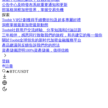
公告中心
及時發布系統重要通知和更新
部落格
洞察加密世界，掌握交易先機
探索
Toobit VIP計劃
獲得手續費折扣及超多專屬好禮
洞察
掌握最新加密最新動態
Toobit社群
用戶交流經驗、分享知識和討論話題
三年相伴，感恩同行
致敬我們的旅程，和共建它的每一個你
關於Toobit
全球領先的新时代加密金融服務平台
產品建議與反饋
告訴我們您的想法
資產儲備證明
100%資產儲備，值得信賴
登錄
註冊
🔥BTC/USDT