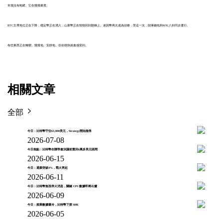
市場沒有咆哮。它在慢慢煨煮。
BTC主導地位正在下降，穩定幣正在湧入，山寨幣正在悄悄回到階梯上。迷因幣再次成為頭條，而這一次，財庫錢包和KOL八卦同步運行。
有些東西正在轉變。慢慢地。安靜地。但你很快就會感受到。
相關文章
全部
今日：比特幣守住63,000美元，Strategy開始拋售
2026-07-08
今日焦點：比特幣在聯準會決議前重回6萬多美元區間
2026-06-15
今日：通膨突破4%，戰火再起
2026-06-11
今日：比特幣無視停火消息，關鍵 CPI 數據即將出爐
2026-06-09
今日：就業數據爆冷，比特幣下探 60K
2026-06-05