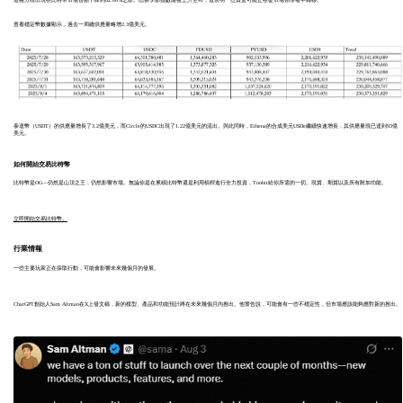
查看穩定幣數據顯示，過去一周總供應量略增2.3億美元。
泰達幣（USDT）的供應量增長了3.2億美元，而Circle的USDC出現了1.22億美元的流出。與此同時，Ethena的合成美元USDe繼續快速增長，其供應量現已達到93億
美元。
如何開始交易比特幣
比特幣是OG—仍然是山頂之王，仍然影響市場。無論你是在累積比特幣還是利用槓桿進行全力投資，Toobit給你所需的一切。現貨、期貨以及所有附加功能。
立即開始交易比特幣。
行業情報
一些主要玩家正在採取行動，可能會影響未來幾個月的發展。
ChatGPT創始人Sam Altman在X上發文稱，新的模型、產品和功能預計將在未來幾個月內推出。他警告說，可能會有一些不穩定性，但市場應該能夠應對新的推出。