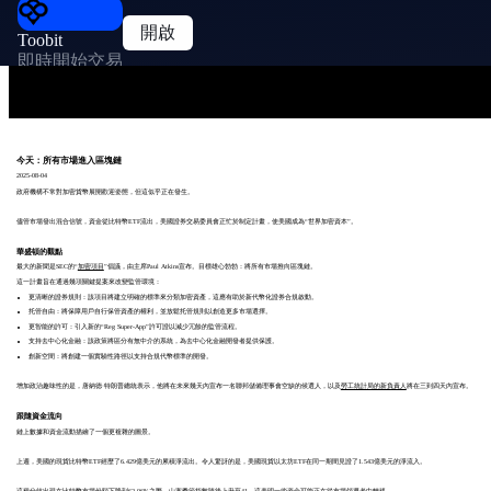
開啟
Toobit
即時開始交易
今天：所有市場進入區塊鏈
2025-08-04
政府機構不常對加密貨幣展開歡迎姿態，但這似乎正在發生。
儘管市場發出混合信號，資金從比特幣ETF流出，美國證券交易委員會正忙於制定計畫，使美國成為“世界加密資本”。
華盛頓的觀點
最大的新聞是SEC的“
加密項目
”倡議，由主席Paul Atkins宣布。目標雄心勃勃：將所有市場推向區塊鏈。
這一計畫旨在通過幾項關鍵提案來改變監管環境：
更清晰的證券規則：該項目將建立明確的標準來分類加密資產，這應有助於新代幣化證券合規啟動。
托管自由：將保障用戶自行保管資產的權利，並放鬆托管規則以創造更多市場選擇。
更智能的許可：引入新的“Reg Super-App”許可證以減少冗餘的監管流程。
支持去中心化金融：該政策將區分有無中介的系統，為去中心化金融開發者提供保護。
創新空間：將創建一個實驗性路徑以支持合規代幣標準的開發。
增加政治趣味性的是，唐納德·特朗普總統表示，他將在未來幾天內宣布一名聯邦儲備理事會空缺的候選人，以及
勞工統計局的新負責人
將在三到四天內宣布。
跟隨資金流向
鏈上數據和資金流動描繪了一個更複雜的圖景。
上週，美國的現貨比特幣ETF經歷了6.429億美元的累積淨流出。令人驚訝的是，美國現貨以太坊ETF在同一期間見證了1.543億美元的淨流入。
這種分歧出現在比特幣市場份額下降到62.06%之際。山寨季節指數隨後上升至41，這表明一些資金可能正在從市場領導者中轉移。