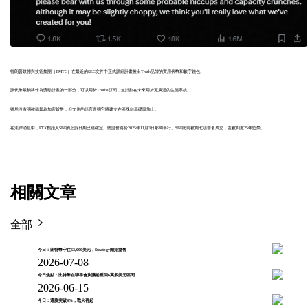
特朗普媒體與技術集團（TMTG）在最近的SEC文件中正式
詳細計畫
推出Truth品牌的實用代幣和數字錢包。
該代幣最初將作為獎勵計畫的一部分，可以用於Truth+訂閱，並計劃在未來用於更廣泛的生態系統。
雖然沒有明確稱其為加密貨幣，但文件的語言表明它將建立在區塊鏈基礎設施上。
在法律消息中，FTX創始人SBF的上訴日期已經確定。聽證會將於2025年11月3日那周舉行。SBF此前被判七項罪名成立，並被判處25年監禁。
相關文章
全部
今日：比特幣守住63,000美元，Strategy開始拋售
2026-07-08
今日焦點：比特幣在聯準會決議前重回6萬多美元區間
2026-06-15
今日：通膨突破4%，戰火再起