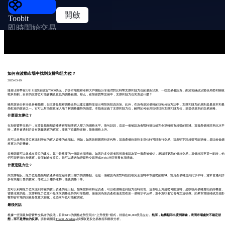
開啟
Toobit
即時開始交易
如何在波動市場中找到支撐和阻力位？
2025-03-19
隨著比特幣在3月11日跌至接近75000美元，許多市場觀察者和大戶開始分享他們對比特幣支撐和阻力位的最新預測。一些交易者認為，由於地緣政治緊張局勢和關稅
戰爭加劇，目前的支撐位可能會觸及更低的價格範圍。那么，在加密貨幣交易中，支撐和阻力位究竟是什麼？
雖然技術分析涉及各種指標，但主要是觀察價格走勢以建立趨勢並做出明智的投資決策。此外，在所有基於價格的技術分析方法中，支撐和阻力的原則是最基本和最
受歡迎的技術之一。它可以幫助您更深入地了解價格趨勢的強度。本指南定義了支撐和阻力位，解釋如何使用指標找到支撐和阻力位，並提供基本的交易策略。
什麼是支撐位？
在加密貨幣交易中，支撐是指預期資產將經歷顯著買入壓力的價格水平。換句話說，這是一個被認為會暫時抵抗或完全逆轉熊市趨勢的區域。當資產價格跌至此水平
時，通常會遇到許多有興趣購買的買家，導致下跌趨勢逆轉，隨後價格上升。
您可以使用支撐位來識別潛在的買入資產的進場點。例如，如果您想購買特定代幣，當資產價格達到支撐位時可以進行交易。這表明下跌趨勢可能逆轉，是以較低價
格買入的好機會。
多種因素可以促成支撐位的建立。其中最重要的一個是市場情緒。如果許多交易者和投資者認為某一資產被低估，應該以更高的價格交易，當價格跌至某一點時，他
們可能更傾向於購買，從而創造支撐位。您可以通過加密貨幣交易所或Web3社區查看市場情緒。
什麼是阻力位？
與支撐相反，阻力位是指預期資產將經歷顯著賣出壓力的價格點。這是一個被認為會暫時抵抗或完全逆轉牛市趨勢的區域。當資產價格達到此水平時，通常會遇到許
多有興趣出售的賣家，導致上升趨勢逆轉，隨後價格下降。
您可以利用阻力位來識別潛在的賣出資產的退出點。如果您持有特定資產，可以在價格達到阻力位時出售。這表明上升趨勢可能逆轉，是以較高價格賣出的好機會。
需要注意的是，支撐和阻力位並不是未來價格走勢的可靠指標。僅僅因為某資產在過去曾在某一價格水平反彈，並不意味著它會再次這樣做。如果市場情緒或其他影
響加密市場的因素發生重大變化，這些水平也可能被突破。
最後的話
根據一些頂級加密貨幣交易者的說法，目前BTC的價格走勢呈現出“上升楔形”模式，徘徊在80,000美元左右。
然而，結構顯示出疲弱跡象，表明市場處於不確定狀
態，而不是潛在的反彈。
請持續關注
Toobit Academy
以獲取更多交易教程和圖表分析。