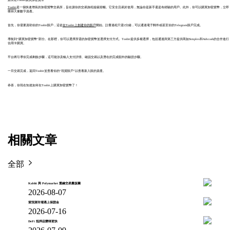
如何在Toobit購買加密貨幣
Toobit
是一個快速增長的加密貨幣交易所，旨在讓你的交易旅程超級順暢。它安全且易於使用，無論你是新手還是有經驗的用戶。此外，你可以購買加密貨幣，立即
獲得大量數字資產。
首先，你需要資助你的Toobit賬戶，這從
在Toobit上創建你的賬戶
開始。註冊過程只需2分鐘，可以通過電子郵件或甚至你的Telegram賬戶完成。
導航到“購買加密貨幣”部分。在那裡，你可以選擇所需的加密貨幣並選擇支付方式。Toobit提供多種選擇，包括通過與第三方提供商如Simplex和Advcash的合作進行
信用卡購買。
平台將引導你完成剩餘步驟，這可能涉及輸入支付詳情、確認交易以及潛在的完成額外的驗證步驟。
一旦交易完成，返回Toobit並查看你的“現貨賬戶”以查看新入賬的資產。
恭喜，你現在知道如何在Toobit上購買加密貨幣了！
相關文章
全部
Kalshi 與 Polymarket 重繪交易量版圖
2026-08-07
當預測市場遇上保證金
2026-07-16
DeFi 抵押品變得更快