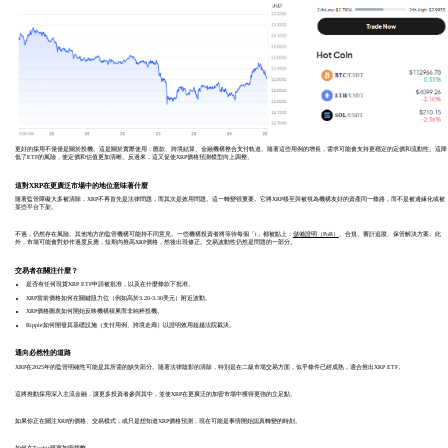
更好的採用不僅僅是關於投機。這是關於實際使用：匯款、跨境結算、金融機構整合支付軌道。隨著這些用例的增長，需求可能會支持更穩定的定價和流動性。這降
低了ETF的風險，使定價和估值更加清晰。反過來，這又促使XRP價格預測模型向上調整。
這對XRP在更廣泛市場中的地位意味著什麼
隨著監管障礙大多被清除，XRP不再首先是法律問題，而其次是效用問題。這一轉變很重要。它將XRP移至與被視為機構友好的資產同一條路，而不是被邊緣化或被
某些平台下架。
不過，仍然存在風險。其他地方的監管機構可能持不同意見。一些機構投資者將等待每個「i」都被點上：
儲備證明（PoR）
、合規、審計追蹤、保管解決方案。此
外，市場可能會對炒作過度反應，短期內推高XRP價格，然後出現修正。交易波動性仍然是問題的一部分。
交易者在關注什麼？
是否有任何現貨XRP ETF申請被批准，以及在什麼條款下批准。
XRP當前價格如何在關鍵阻力位（例如高於3.20-3.30美元）附近波動。
XRP價格圖表如何開始反映機構積累而非純粹投機。
Ripple如何開發其基礎設施（支付用例、跨境走廊）以證明效用超越法院裁決。
通向必然性的道路
XRP在2025年的監管明確性可能是其所需的缺失部分。隨著法律陰影的清除，特別是在二級市場交易方面，似乎條件已經成熟，適合推出XRP ETF。
這將推動採用深入主流金融，讓更多投資者參與其中，並使XRP在更廣泛的加密市場中獲得更強的立足點。
如果你正在關注XRP的價格、交易模式，或只是想知道XRP價格預測，現在可能是事情開始認真轉變的時刻。