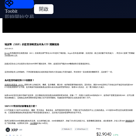
開啟
Toobit
即時開始交易
瑞波幣（XRP）的監管清晰度如何為 ETF 開闢道路
2025-09-25
Ripple
與美國證券交易委員會（SEC）的長期法律鬥爭在2025年達到了轉折點。Ripple宣布達成和解，涉及罰款（較之前的數字有所減少），而且SEC放棄了對關鍵
法院裁決的上訴。
該裁決宣告在公共交易所出售的XRP代幣不屬於證券。同時，超過某些門檻的XRP機構銷售仍需遵循證券法。
這意味著監管上的明確性。不再需要迴避訴訟或猜測是否會有大型金融公司受到處罰。對於那些一直在觀望的機構而言，這改變了一切。
為何監管明確性對ETF很重要？
交易所交易基金（ETF）
需要法律上的確定性。機構、監管機構、審計師：他們都需要明確的規則。直到現在，關於XRP在證券法下的地位的不確定性使現貨XRP
ETF的批准變得不太可能。監管風險可能會扼殺產品的推出或令基金經理望而卻步。隨著SEC的決定，這一重大風險大大減少。
如果XRP在某些交易中明確不是證券，設計圍繞其的投資產品就會變得更加容易。想像一下：現貨ETF或與XRP掛鉤的ETF，使用者不需要直接持有XRP，但可以獲
得其價格敞口。這種產品為希望獲得受監管敞口但不想管理錢包、私鑰或保管問題的主流投資者打開了大門。
XRP ETF對採用的影響會是什麼？
ETF可能會大大提升XRP的地位。機構、對沖基金、養老基金，他們喜歡那些受監管、可審計並可在熟悉的平台上交易的產品。ETF使得XRP對這些玩家更容易獲
得。它還通過傳統經紀商或退休賬戶幫助普通投資者加入，這些地方直接加密貨幣保管並不常見。
我們已經看到XRP的價格波動有所反應。在法律和解之後，XRP的價格跳升，突破了約3美元的阻力位。隨著機構流量跟進，成交量激增，許多人對XRP
價格圖表
產
生了新的興趣。在撰寫本文時，
XRP價格
約為2.90美元。