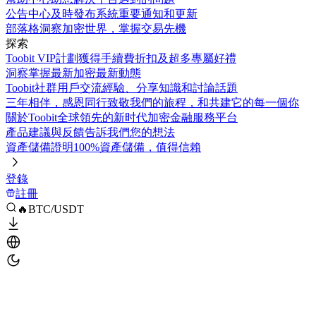
公告中心
及時發布系統重要通知和更新
部落格
洞察加密世界，掌握交易先機
探索
Toobit VIP計劃
獲得手續費折扣及超多專屬好禮
洞察
掌握最新加密最新動態
Toobit社群
用戶交流經驗、分享知識和討論話題
三年相伴，感恩同行
致敬我們的旅程，和共建它的每一個你
關於Toobit
全球領先的新时代加密金融服務平台
產品建議與反饋
告訴我們您的想法
資產儲備證明
100%資產儲備，值得信賴
登錄
註冊
🔥BTC/USDT