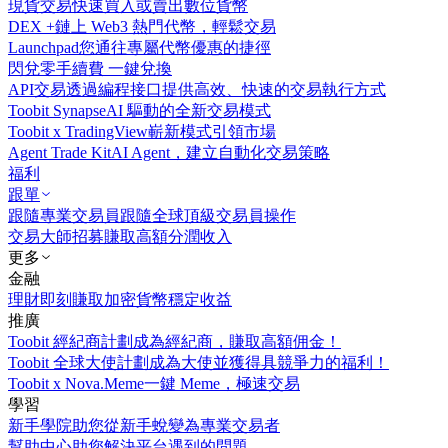
現貨交易
快速買入或賣出數位貨幣
DEX +
鏈上 Web3 熱門代幣，輕鬆交易
Launchpad
您通往專屬代幣優惠的捷徑
閃兌
零手續費 一鍵兌換
API交易
透過編程接口提供高效、快速的交易執行方式
Toobit Synapse
AI 驅動的全新交易模式
Toobit x TradingView
嶄新模式引領市場
Agent Trade Kit
AI Agent，建立自動化交易策略
福利
跟單
跟隨專業交易員
跟隨全球頂級交易員操作
交易大師招募
賺取高額分潤收入
更多
金融
理財
即刻賺取加密貨幣穩定收益
推廣
Toobit 經紀商計劃
成為經紀商，賺取高額佣金！
Toobit 全球大使計劃
成為大使並獲得具競爭力的福利！
Toobit x Nova.Meme
一鍵 Meme，極速交易
學習
新手學院
助您從新手蛻變為專業交易者
幫助中心
助您解決平台遇到的問題