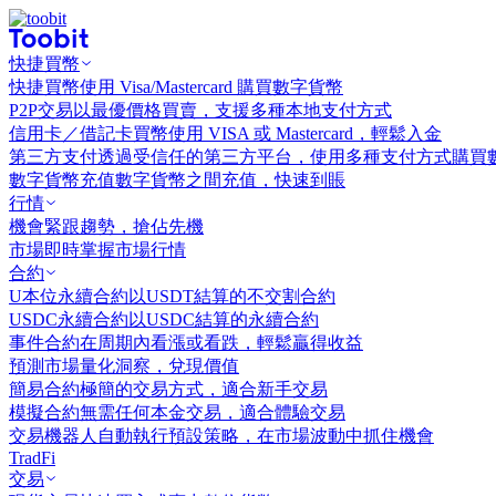
快捷買幣
快捷買幣
使用 Visa/Mastercard 購買數字貨幣
P2P交易
以最優價格買賣，支援多種本地支付方式
信用卡／借記卡買幣
使用 VISA 或 Mastercard，輕鬆入金
第三方支付
透過受信任的第三方平台，使用多種支付方式購買
數字貨幣充值
數字貨幣之間充值，快速到賬
行情
機會
緊跟趨勢，搶佔先機
市場
即時掌握市場行情
合約
U本位永續合約
以USDT結算的不交割合約
USDC永續合約
以USDC結算的永續合約
事件合約
在周期內看漲或看跌，輕鬆贏得收益
預測市場
量化洞察，兌現價值
簡易合約
極簡的交易方式，適合新手交易
模擬合約
無需任何本金交易，適合體驗交易
交易機器人
自動執行預設策略，在市場波動中抓住機會
TradFi
交易