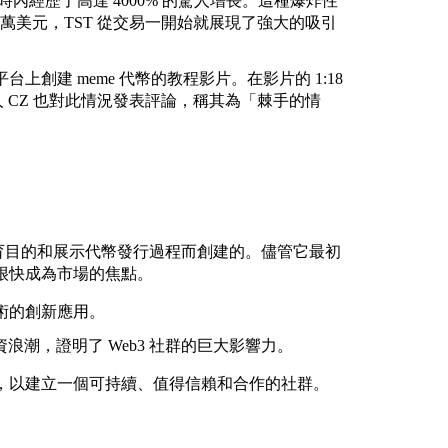
一小時內經歷了高達 4000% 的驚人增長。這種爆炸性
 萬美元，TST 從交易一開始就展現了強大的吸引
平台上創建 meme 代幣的教程影片。在影片的 1:18
始人 CZ 也對此情況發表評論，稱其為「棘手的情
最初是為了教育目的和展示代幣發行過程而創建的。儘管它最初
 很快成為市場的焦點。
技術的創新應用。
潮，證明了 Web3 社群的巨大影響力。
育，以建立一個可持續、值得信賴和合作的社群。