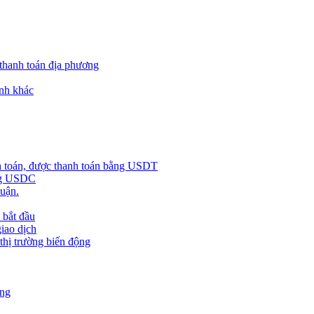
 thanh toán địa phương
nh khác
h toán, được thanh toán bằng USDT
ằng USDC
huận.
 bắt đầu
giao dịch
 thị trường biến động
àng