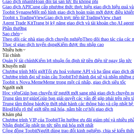
Giao dịch nhanh
Hoán đổi tài sản tức thì không phí
Giao dịch API
Cung cấp phương thức thực hiện giao dịch hiệu quả và
Toobit Synapse
Một mô hình giao dịch hoàn toàn mới được điều khiển
Toobit x TradingView
Giao dịch trực tiếp từ TradingView chart
Agent Trade Kit
Trang bị kỹ năng giao dịch và tài khoản cho AI agent
Phần thưởng
Sao chép
Theo dõi các nhà giao dịch chuyên nghiệp
Theo dõi thao tác của các n
Thạc sĩ giao dịch tuyển dụng
Kiếm được thu nhập cao
Nhiều hơn
Tài chính
Quản lý tài chính
Kiếm lợi nhuận ổn định từ tiền điện tử ngay lập tức
Khuyến mãi
Chương trình Môi giới
Tối ưu hoá volume API và hạ tầng giao dịch đ
Chương trình đại sứ toàn cầu Toobit
Trở thành đại sứ và nhận những p
Toobit x Nova.Meme
Meme trong một cú nhấp, giao dịch siêu tốc
Người mới
Học viện
Giúp bạn chuyển từ người mới sang nhà giao dịch chuyên n
Trung tâm trợ giúp
Giúp bạn giải quyết các vấn đề gặp phải trên nền t
Trung tâm thông báo
Kịp thời phát hành các thông báo và cập nhật hệ
Blog
Hiểu rõ thế giới tiền mã hóa, nắm bắt cơ hội giao dịch
Khám phá
Chương trình VIP của Toobit
Tận hưởng ưu đãi giảm phí và nhiều ph
Nhận định
Cập nhật tin tức tiền mã hóa mới nhất
Cộng đồng Toobit
Người dùng trao đổi kinh nghiệm, chia sẻ kiến thức