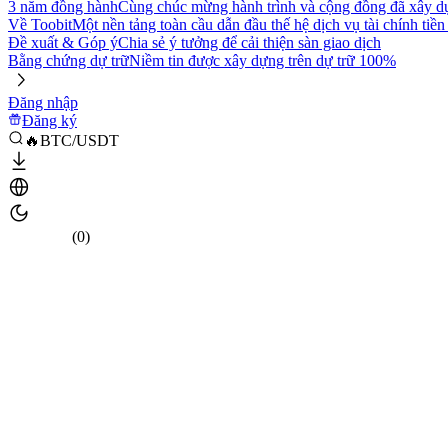
3 năm đồng hành
Cùng chúc mừng hành trình và cộng đồng đã xây d
Về Toobit
Một nền tảng toàn cầu dẫn đầu thế hệ dịch vụ tài chính tiền
Đề xuất & Góp ý
Chia sẻ ý tưởng để cải thiện sàn giao dịch
Bằng chứng dự trữ
Niềm tin được xây dựng trên dự trữ 100%
Đăng nhập
Đăng ký
🔥BTC/USDT
(0)