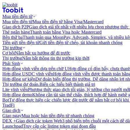
Mua tiền điện tử
Mua tiền điện tử
Mua tiền điện tử bằng Visa/Mastercard
Giao dịch P2P
Giao dịch giá tốt nhất với nhiều lựa chọn phương thức
Thẻ ngân hàng
Thanh toán bằng Visa hoặc Mastercard
Bên thứ ba
Thanh toán qua MoonPay, Advcash, Simplex, và nhiều kê
Tiền gửi tiền điện tử
Gửi tiền điện tử chéo, tài khoản nhanh chóng
Thị trường
Cơ hội
Nắm bắt xu hướng để đi trước
Thị trường
Nắm bắt thông tin thị trường kịp thời
Phái Sinh
Hợp đồng vĩnh viễn dựa trên chữ U
Hợp đồng có đòn bẩy, chưa than
Hợp đồng USDC vĩnh viễn
Hợp đồng vĩnh viễn được thanh toán b
Hợp đồng sự kiện
Dự đoán biến động thị trường. Dễ dàng nhận lợi n
Thị trường dự đoán.
Biến các hiểu biết thành giá trị
Lite vĩnh viễn
Phương thức giao dịch tối giản, lý tưởng cho người mới
Hợp đồng demo
Không cần tài sản thế chấp, thích hợp để hành nghề 
Bot
Tự động thực hiện các chiến lược đặt trước để nắm bắt cơ hội khi
TradFi
Giao dịch
Giao ngay
Mua hoặc bán tiền điện tử nhanh chóng
DEX +
Giao dịch các token Web3 phổ biến trên chuỗi một cách dễ d
Launchpad
Truy cập các listing token giai đoạn đầu