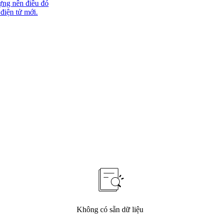
ựng nên điều đó
 điện tử mới.
Không có sẵn dữ liệu