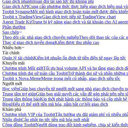
Giao dịch nhanh
Hoán đổi tài sản tức thì không phí
Giao dịch API
Cung cấp phương thức thực hiện giao dịch hiệu quả và
Toobit Synapse
Một mô hình giao dịch hoàn toàn mới được điều khiển
Toobit x TradingView
Giao dịch trực tiếp từ TradingView chart
Agent Trade Kit
Trang bị kỹ năng giao dịch và tài khoản cho AI agent
Phần thưởng
Sao chép
Theo dõi các nhà giao dịch chuyên nghiệp
Theo dõi thao tác của các n
Thạc sĩ giao dịch tuyển dụng
Kiếm được thu nhập cao
Nhiều hơn
Tài chính
Quản lý tài chính
Kiếm lợi nhuận ổn định từ tiền điện tử ngay lập tức
Khuyến mãi
Chương trình Môi giới
Tối ưu hoá volume API và hạ tầng giao dịch đ
Chương trình đại sứ toàn cầu Toobit
Trở thành đại sứ và nhận những p
Toobit x Nova.Meme
Meme trong một cú nhấp, giao dịch siêu tốc
Người mới
Học viện
Giúp bạn chuyển từ người mới sang nhà giao dịch chuyên n
Trung tâm trợ giúp
Giúp bạn giải quyết các vấn đề gặp phải trên nền t
Trung tâm thông báo
Kịp thời phát hành các thông báo và cập nhật hệ
Blog
Hiểu rõ thế giới tiền mã hóa, nắm bắt cơ hội giao dịch
Khám phá
Chương trình VIP của Toobit
Tận hưởng ưu đãi giảm phí và nhiều ph
Nhận định
Cập nhật tin tức tiền mã hóa mới nhất
Cộng đồng Toobit
Người dùng trao đổi kinh nghiệm, chia sẻ kiến thức