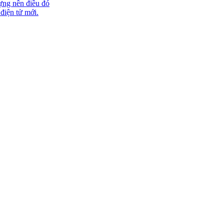
ựng nên điều đó
 điện tử mới.