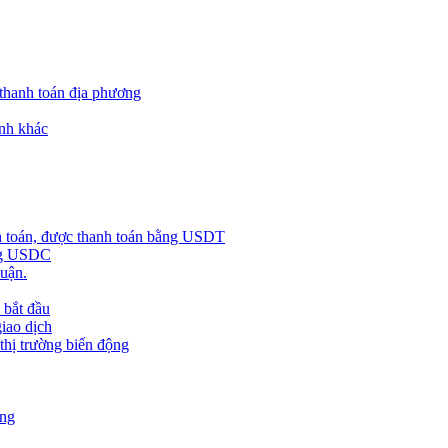
 thanh toán địa phương
nh khác
h toán, được thanh toán bằng USDT
ằng USDC
huận.
 bắt đầu
giao dịch
 thị trường biến động
àng