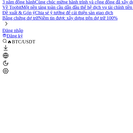
3 năm đồng hành
Cùng chúc mừng hành trình và cộng đồng đã xây d
Về Toobit
Một nền tảng toàn cầu dẫn đầu thế hệ dịch vụ tài chính tiền
Đề xuất & Góp ý
Chia sẻ ý tưởng để cải thiện sàn giao dịch
Bằng chứng dự trữ
Niềm tin được xây dựng trên dự trữ 100%
Đăng nhập
Đăng ký
🔥BTC/USDT