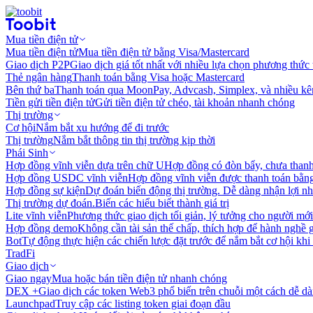
Mua tiền điện tử
Mua tiền điện tử
Mua tiền điện tử bằng Visa/Mastercard
Giao dịch P2P
Giao dịch giá tốt nhất với nhiều lựa chọn phương thức
Thẻ ngân hàng
Thanh toán bằng Visa hoặc Mastercard
Bên thứ ba
Thanh toán qua MoonPay, Advcash, Simplex, và nhiều kê
Tiền gửi tiền điện tử
Gửi tiền điện tử chéo, tài khoản nhanh chóng
Thị trường
Cơ hội
Nắm bắt xu hướng để đi trước
Thị trường
Nắm bắt thông tin thị trường kịp thời
Phái Sinh
Hợp đồng vĩnh viễn dựa trên chữ U
Hợp đồng có đòn bẩy, chưa than
Hợp đồng USDC vĩnh viễn
Hợp đồng vĩnh viễn được thanh toán b
Hợp đồng sự kiện
Dự đoán biến động thị trường. Dễ dàng nhận lợi n
Thị trường dự đoán.
Biến các hiểu biết thành giá trị
Lite vĩnh viễn
Phương thức giao dịch tối giản, lý tưởng cho người mới
Hợp đồng demo
Không cần tài sản thế chấp, thích hợp để hành nghề 
Bot
Tự động thực hiện các chiến lược đặt trước để nắm bắt cơ hội khi
TradFi
Giao dịch
Giao ngay
Mua hoặc bán tiền điện tử nhanh chóng
DEX +
Giao dịch các token Web3 phổ biến trên chuỗi một cách dễ d
Launchpad
Truy cập các listing token giai đoạn đầu