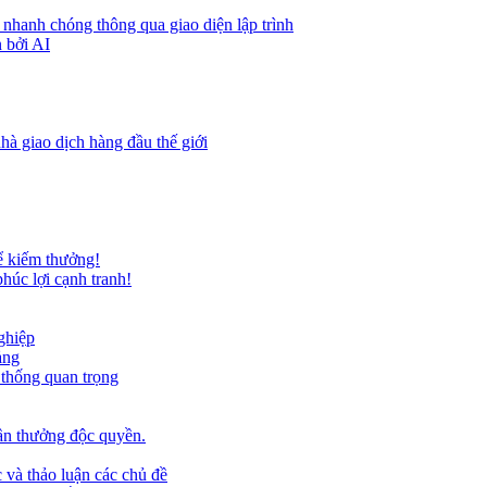
 nhanh chóng thông qua giao diện lập trình
 bởi AI
hà giao dịch hàng đầu thế giới
ể kiếm thưởng!
húc lợi cạnh tranh!
ghiệp
ảng
 thống quan trọng
ần thưởng độc quyền.
 và thảo luận các chủ đề