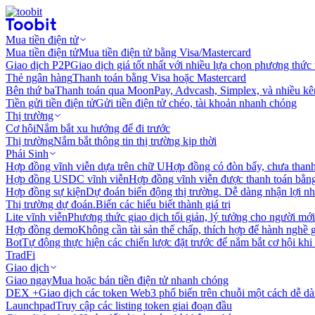
Mua tiền điện tử
Mua tiền điện tử
Mua tiền điện tử bằng Visa/Mastercard
Giao dịch P2P
Giao dịch giá tốt nhất với nhiều lựa chọn phương thức
Thẻ ngân hàng
Thanh toán bằng Visa hoặc Mastercard
Bên thứ ba
Thanh toán qua MoonPay, Advcash, Simplex, và nhiều kê
Tiền gửi tiền điện tử
Gửi tiền điện tử chéo, tài khoản nhanh chóng
Thị trường
Cơ hội
Nắm bắt xu hướng để đi trước
Thị trường
Nắm bắt thông tin thị trường kịp thời
Phái Sinh
Hợp đồng vĩnh viễn dựa trên chữ U
Hợp đồng có đòn bẩy, chưa than
Hợp đồng USDC vĩnh viễn
Hợp đồng vĩnh viễn được thanh toán b
Hợp đồng sự kiện
Dự đoán biến động thị trường. Dễ dàng nhận lợi n
Thị trường dự đoán.
Biến các hiểu biết thành giá trị
Lite vĩnh viễn
Phương thức giao dịch tối giản, lý tưởng cho người mới
Hợp đồng demo
Không cần tài sản thế chấp, thích hợp để hành nghề 
Bot
Tự động thực hiện các chiến lược đặt trước để nắm bắt cơ hội khi
TradFi
Giao dịch
Giao ngay
Mua hoặc bán tiền điện tử nhanh chóng
DEX +
Giao dịch các token Web3 phổ biến trên chuỗi một cách dễ d
Launchpad
Truy cập các listing token giai đoạn đầu