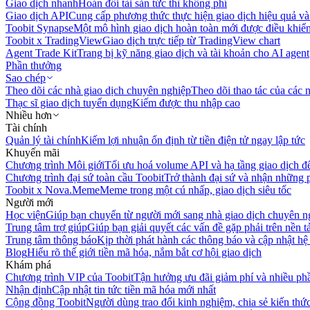
Giao dịch nhanh
Hoán đổi tài sản tức thì không phí
Giao dịch API
Cung cấp phương thức thực hiện giao dịch hiệu quả và
Toobit Synapse
Một mô hình giao dịch hoàn toàn mới được điều khiển
Toobit x TradingView
Giao dịch trực tiếp từ TradingView chart
Agent Trade Kit
Trang bị kỹ năng giao dịch và tài khoản cho AI agent
Phần thưởng
Sao chép
Theo dõi các nhà giao dịch chuyên nghiệp
Theo dõi thao tác của các n
Thạc sĩ giao dịch tuyển dụng
Kiếm được thu nhập cao
Nhiều hơn
Tài chính
Quản lý tài chính
Kiếm lợi nhuận ổn định từ tiền điện tử ngay lập tức
Khuyến mãi
Chương trình Môi giới
Tối ưu hoá volume API và hạ tầng giao dịch đ
Chương trình đại sứ toàn cầu Toobit
Trở thành đại sứ và nhận những p
Toobit x Nova.Meme
Meme trong một cú nhấp, giao dịch siêu tốc
Người mới
Học viện
Giúp bạn chuyển từ người mới sang nhà giao dịch chuyên n
Trung tâm trợ giúp
Giúp bạn giải quyết các vấn đề gặp phải trên nền t
Trung tâm thông báo
Kịp thời phát hành các thông báo và cập nhật hệ
Blog
Hiểu rõ thế giới tiền mã hóa, nắm bắt cơ hội giao dịch
Khám phá
Chương trình VIP của Toobit
Tận hưởng ưu đãi giảm phí và nhiều ph
Nhận định
Cập nhật tin tức tiền mã hóa mới nhất
Cộng đồng Toobit
Người dùng trao đổi kinh nghiệm, chia sẻ kiến thức