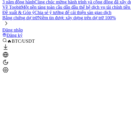
3 năm đồng hành
Cùng chúc mừng hành trình và cộng đồng đã xây d
Về Toobit
Một nền tảng toàn cầu dẫn đầu thế hệ dịch vụ tài chính tiền
Đề xuất & Góp ý
Chia sẻ ý tưởng để cải thiện sàn giao dịch
Bằng chứng dự trữ
Niềm tin được xây dựng trên dự trữ 100%
Đăng nhập
Đăng ký
🔥BTC/USDT