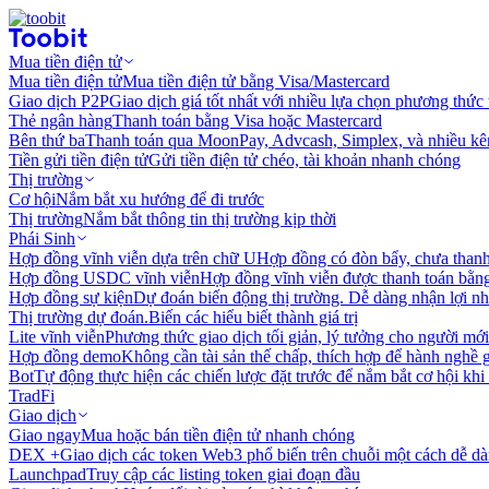
Mua tiền điện tử
Mua tiền điện tử
Mua tiền điện tử bằng Visa/Mastercard
Giao dịch P2P
Giao dịch giá tốt nhất với nhiều lựa chọn phương thức
Thẻ ngân hàng
Thanh toán bằng Visa hoặc Mastercard
Bên thứ ba
Thanh toán qua MoonPay, Advcash, Simplex, và nhiều kê
Tiền gửi tiền điện tử
Gửi tiền điện tử chéo, tài khoản nhanh chóng
Thị trường
Cơ hội
Nắm bắt xu hướng để đi trước
Thị trường
Nắm bắt thông tin thị trường kịp thời
Phái Sinh
Hợp đồng vĩnh viễn dựa trên chữ U
Hợp đồng có đòn bẩy, chưa than
Hợp đồng USDC vĩnh viễn
Hợp đồng vĩnh viễn được thanh toán b
Hợp đồng sự kiện
Dự đoán biến động thị trường. Dễ dàng nhận lợi n
Thị trường dự đoán.
Biến các hiểu biết thành giá trị
Lite vĩnh viễn
Phương thức giao dịch tối giản, lý tưởng cho người mới
Hợp đồng demo
Không cần tài sản thế chấp, thích hợp để hành nghề 
Bot
Tự động thực hiện các chiến lược đặt trước để nắm bắt cơ hội khi
TradFi
Giao dịch
Giao ngay
Mua hoặc bán tiền điện tử nhanh chóng
DEX +
Giao dịch các token Web3 phổ biến trên chuỗi một cách dễ d
Launchpad
Truy cập các listing token giai đoạn đầu