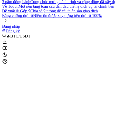
3 năm đồng hành
Cùng chúc mừng hành trình và cộng đồng đã xây d
Về Toobit
Một nền tảng toàn cầu dẫn đầu thế hệ dịch vụ tài chính tiền
Đề xuất & Góp ý
Chia sẻ ý tưởng để cải thiện sàn giao dịch
Bằng chứng dự trữ
Niềm tin được xây dựng trên dự trữ 100%
Đăng nhập
Đăng ký
🔥BTC/USDT