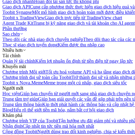
Giao dịch nhanh
Hoán đổi tài sản tức thì không phí
Giao dịch API
Cung cấp phương thức thực hiện giao dịch hiệu quả và
Toobit Synapse
Một mô hình giao dịch hoàn toàn mới được điều khiển
Toobit x TradingView
Giao dịch trực tiếp từ TradingView chart
Agent Trade Kit
Trang bị kỹ năng giao dịch và tài khoản cho AI agent
Phần thưởng
Sao chép
Theo dõi các nhà giao dịch chuyên nghiệp
Theo dõi thao tác của các n
Thạc sĩ giao dịch tuyển dụng
Kiếm được thu nhập cao
Nhiều hơn
Tài chính
Quản lý tài chính
Kiếm lợi nhuận ổn định từ tiền điện tử ngay lập tức
Khuyến mãi
Chương trình Môi giới
Tối ưu hoá volume API và hạ tầng giao dịch đ
Chương trình đại sứ toàn cầu Toobit
Trở thành đại sứ và nhận những p
Toobit x Nova.Meme
Meme trong một cú nhấp, giao dịch siêu tốc
Người mới
Học viện
Giúp bạn chuyển từ người mới sang nhà giao dịch chuyên n
Trung tâm trợ giúp
Giúp bạn giải quyết các vấn đề gặp phải trên nền t
Trung tâm thông báo
Kịp thời phát hành các thông báo và cập nhật hệ
Blog
Hiểu rõ thế giới tiền mã hóa, nắm bắt cơ hội giao dịch
Khám phá
Chương trình VIP của Toobit
Tận hưởng ưu đãi giảm phí và nhiều ph
Nhận định
Cập nhật tin tức tiền mã hóa mới nhất
Cộng đồng Toobit
Người dùng trao đổi kinh nghiệm, chia sẻ kiến thức