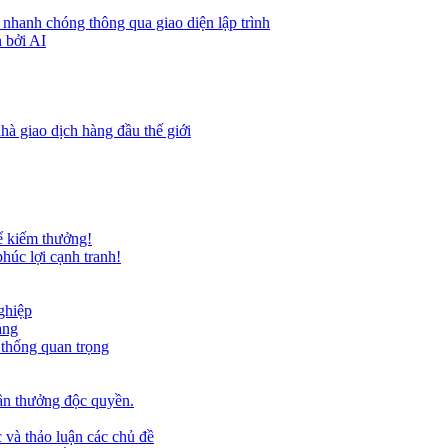
 nhanh chóng thông qua giao diện lập trình
 bởi AI
hà giao dịch hàng đầu thế giới
ể kiếm thưởng!
húc lợi cạnh tranh!
ghiệp
ảng
 thống quan trọng
ần thưởng độc quyền.
 và thảo luận các chủ đề