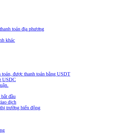
 thanh toán địa phương
nh khác
h toán, được thanh toán bằng USDT
ằng USDC
huận.
 bắt đầu
giao dịch
 thị trường biến động
àng