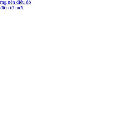
ựng nên điều đó
 điện tử mới.