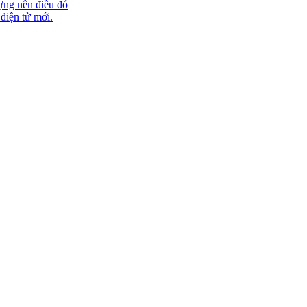
ựng nên điều đó
 điện tử mới.