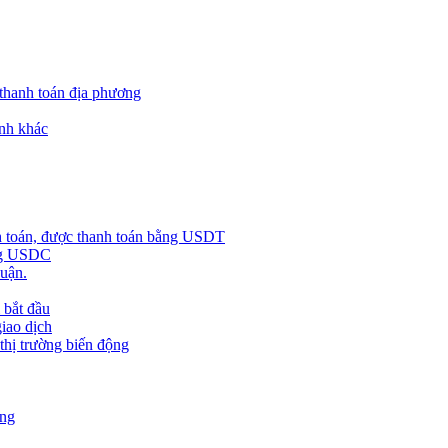
 thanh toán địa phương
nh khác
h toán, được thanh toán bằng USDT
ằng USDC
huận.
 bắt đầu
giao dịch
 thị trường biến động
àng