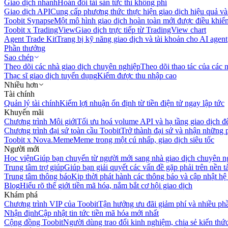
Giao dịch nhanh
Hoán đổi tài sản tức thì không phí
Giao dịch API
Cung cấp phương thức thực hiện giao dịch hiệu quả và
Toobit Synapse
Một mô hình giao dịch hoàn toàn mới được điều khiển
Toobit x TradingView
Giao dịch trực tiếp từ TradingView chart
Agent Trade Kit
Trang bị kỹ năng giao dịch và tài khoản cho AI agent
Phần thưởng
Sao chép
Theo dõi các nhà giao dịch chuyên nghiệp
Theo dõi thao tác của các n
Thạc sĩ giao dịch tuyển dụng
Kiếm được thu nhập cao
Nhiều hơn
Tài chính
Quản lý tài chính
Kiếm lợi nhuận ổn định từ tiền điện tử ngay lập tức
Khuyến mãi
Chương trình Môi giới
Tối ưu hoá volume API và hạ tầng giao dịch đ
Chương trình đại sứ toàn cầu Toobit
Trở thành đại sứ và nhận những p
Toobit x Nova.Meme
Meme trong một cú nhấp, giao dịch siêu tốc
Người mới
Học viện
Giúp bạn chuyển từ người mới sang nhà giao dịch chuyên n
Trung tâm trợ giúp
Giúp bạn giải quyết các vấn đề gặp phải trên nền t
Trung tâm thông báo
Kịp thời phát hành các thông báo và cập nhật hệ
Blog
Hiểu rõ thế giới tiền mã hóa, nắm bắt cơ hội giao dịch
Khám phá
Chương trình VIP của Toobit
Tận hưởng ưu đãi giảm phí và nhiều ph
Nhận định
Cập nhật tin tức tiền mã hóa mới nhất
Cộng đồng Toobit
Người dùng trao đổi kinh nghiệm, chia sẻ kiến thức