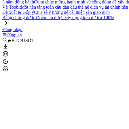
3 năm đồng hành
Cùng chúc mừng hành trình và cộng đồng đã xây d
Về Toobit
Một nền tảng toàn cầu dẫn đầu thế hệ dịch vụ tài chính tiền
Đề xuất & Góp ý
Chia sẻ ý tưởng để cải thiện sàn giao dịch
Bằng chứng dự trữ
Niềm tin được xây dựng trên dự trữ 100%
Đăng nhập
Đăng ký
🔥BTC/USDT