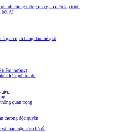
 nhanh chóng thông qua giao diện lập trình
 bởi AI
hà giao dịch hàng đầu thế giới
ể kiếm thưởng!
húc lợi cạnh tranh!
ghiệp
ảng
 thống quan trọng
ần thưởng độc quyền.
 và thảo luận các chủ đề