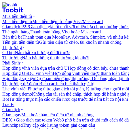
Mua tiền điện tử
Mua tiền điện tử
Mua tiền điện tử bằng Visa/Mastercard
Giao dịch P2P
Giao dịch giá tốt nhất với nhiều lựa chọn phương thức
Thẻ ngân hàng
Thanh toán bằng Visa hoặc Mastercard
Bên thứ ba
Thanh toán qua MoonPay, Advcash, Simplex, và nhiều kê
Tiền gửi tiền điện tử
Gửi tiền điện tử chéo, tài khoản nhanh chóng
Thị trường
Cơ hội
Nắm bắt xu hướng để đi trước
Thị trường
Nắm bắt thông tin thị trường kịp thời
Phái Sinh
Hợp đồng vĩnh viễn dựa trên chữ U
Hợp đồng có đòn bẩy, chưa than
Hợp đồng USDC vĩnh viễn
Hợp đồng vĩnh viễn được thanh toán b
Hợp đồng sự kiện
Dự đoán biến động thị trường. Dễ dàng nhận lợi n
Thị trường dự đoán.
Biến các hiểu biết thành giá trị
Lite vĩnh viễn
Phương thức giao dịch tối giản, lý tưởng cho người mới
Hợp đồng demo
Không cần tài sản thế chấp, thích hợp để hành nghề 
Bot
Tự động thực hiện các chiến lược đặt trước để nắm bắt cơ hội khi
TradFi
Giao dịch
Giao ngay
Mua hoặc bán tiền điện tử nhanh chóng
DEX +
Giao dịch các token Web3 phổ biến trên chuỗi một cách dễ d
Launchpad
Truy cập các listing token giai đoạn đầu