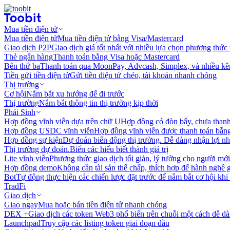
Mua tiền điện tử
Mua tiền điện tử
Mua tiền điện tử bằng Visa/Mastercard
Giao dịch P2P
Giao dịch giá tốt nhất với nhiều lựa chọn phương thức
Thẻ ngân hàng
Thanh toán bằng Visa hoặc Mastercard
Bên thứ ba
Thanh toán qua MoonPay, Advcash, Simplex, và nhiều kê
Tiền gửi tiền điện tử
Gửi tiền điện tử chéo, tài khoản nhanh chóng
Thị trường
Cơ hội
Nắm bắt xu hướng để đi trước
Thị trường
Nắm bắt thông tin thị trường kịp thời
Phái Sinh
Hợp đồng vĩnh viễn dựa trên chữ U
Hợp đồng có đòn bẩy, chưa than
Hợp đồng USDC vĩnh viễn
Hợp đồng vĩnh viễn được thanh toán b
Hợp đồng sự kiện
Dự đoán biến động thị trường. Dễ dàng nhận lợi n
Thị trường dự đoán.
Biến các hiểu biết thành giá trị
Lite vĩnh viễn
Phương thức giao dịch tối giản, lý tưởng cho người mới
Hợp đồng demo
Không cần tài sản thế chấp, thích hợp để hành nghề 
Bot
Tự động thực hiện các chiến lược đặt trước để nắm bắt cơ hội khi
TradFi
Giao dịch
Giao ngay
Mua hoặc bán tiền điện tử nhanh chóng
DEX +
Giao dịch các token Web3 phổ biến trên chuỗi một cách dễ d
Launchpad
Truy cập các listing token giai đoạn đầu