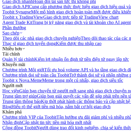
Giao dịch nhanh
Hoán đổi tài sản tức thì không phí
Giao dịch API
Cung cấp phương thức thực hiện giao dịch hiệu quả và
Toobit Synapse
Một mô hình giao dịch hoàn toàn mới được điều khiển
Toobit x TradingView
Giao dịch trực tiếp từ TradingView chart
Agent Trade Kit
Trang bị kỹ năng giao dịch và tài khoản cho AI agent
Phần thưởng
Sao chép
Theo dõi các nhà giao dịch chuyên nghiệp
Theo dõi thao tác của các n
Thạc sĩ giao dịch tuyển dụng
Kiếm được thu nhập cao
Nhiều hơn
Tài chính
Quản lý tài chính
Kiếm lợi nhuận ổn định từ tiền điện tử ngay lập tức
Khuyến mãi
Chương trình Môi giới
Tối ưu hoá volume API và hạ tầng giao dịch đ
Chương trình đại sứ toàn cầu Toobit
Trở thành đại sứ và nhận những p
Toobit x Nova.Meme
Meme trong một cú nhấp, giao dịch siêu tốc
Người mới
Học viện
Giúp bạn chuyển từ người mới sang nhà giao dịch chuyên n
Trung tâm trợ giúp
Giúp bạn giải quyết các vấn đề gặp phải trên nền t
Trung tâm thông báo
Kịp thời phát hành các thông báo và cập nhật hệ
Blog
Hiểu rõ thế giới tiền mã hóa, nắm bắt cơ hội giao dịch
Khám phá
Chương trình VIP của Toobit
Tận hưởng ưu đãi giảm phí và nhiều ph
Nhận định
Cập nhật tin tức tiền mã hóa mới nhất
Cộng đồng Toobit
Người dùng trao đổi kinh nghiệm, chia sẻ kiến thức