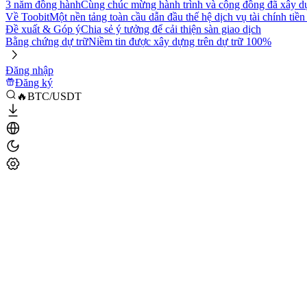
3 năm đồng hành
Cùng chúc mừng hành trình và cộng đồng đã xây d
Về Toobit
Một nền tảng toàn cầu dẫn đầu thế hệ dịch vụ tài chính tiền
Đề xuất & Góp ý
Chia sẻ ý tưởng để cải thiện sàn giao dịch
Bằng chứng dự trữ
Niềm tin được xây dựng trên dự trữ 100%
Đăng nhập
Đăng ký
🔥BTC/USDT