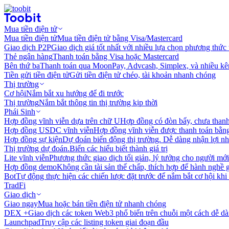
Mua tiền điện tử
Mua tiền điện tử
Mua tiền điện tử bằng Visa/Mastercard
Giao dịch P2P
Giao dịch giá tốt nhất với nhiều lựa chọn phương thức
Thẻ ngân hàng
Thanh toán bằng Visa hoặc Mastercard
Bên thứ ba
Thanh toán qua MoonPay, Advcash, Simplex, và nhiều kê
Tiền gửi tiền điện tử
Gửi tiền điện tử chéo, tài khoản nhanh chóng
Thị trường
Cơ hội
Nắm bắt xu hướng để đi trước
Thị trường
Nắm bắt thông tin thị trường kịp thời
Phái Sinh
Hợp đồng vĩnh viễn dựa trên chữ U
Hợp đồng có đòn bẩy, chưa than
Hợp đồng USDC vĩnh viễn
Hợp đồng vĩnh viễn được thanh toán b
Hợp đồng sự kiện
Dự đoán biến động thị trường. Dễ dàng nhận lợi n
Thị trường dự đoán.
Biến các hiểu biết thành giá trị
Lite vĩnh viễn
Phương thức giao dịch tối giản, lý tưởng cho người mới
Hợp đồng demo
Không cần tài sản thế chấp, thích hợp để hành nghề 
Bot
Tự động thực hiện các chiến lược đặt trước để nắm bắt cơ hội khi
TradFi
Giao dịch
Giao ngay
Mua hoặc bán tiền điện tử nhanh chóng
DEX +
Giao dịch các token Web3 phổ biến trên chuỗi một cách dễ d
Launchpad
Truy cập các listing token giai đoạn đầu