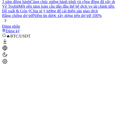
3 năm đồng hành
Cùng chúc mừng hành trình và cộng đồng đã xây d
Về Toobit
Một nền tảng toàn cầu dẫn đầu thế hệ dịch vụ tài chính tiền
Đề xuất & Góp ý
Chia sẻ ý tưởng để cải thiện sàn giao dịch
Bằng chứng dự trữ
Niềm tin được xây dựng trên dự trữ 100%
Đăng nhập
Đăng ký
🔥BTC/USDT