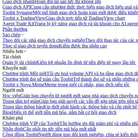
Giao dịch nhanh
Hoán đổi tài sản tức thì không phí
Giao dịch API
Cung cấp phương thức thực hiện giao dịch hiệu quả và
Toobit Synapse
Một mô hình giao dịch hoàn toàn mới được điều khiển
Toobit x TradingView
Giao dịch trực tiếp từ TradingView chart
Agent Trade Kit
Trang bị kỹ năng giao dịch và tài khoản cho AI agent
Phần thưởng
Sao chép
Theo dõi các nhà giao dịch chuyên nghiệp
Theo dõi thao tác của các n
Thạc sĩ giao dịch tuyển dụng
Kiếm được thu nhập cao
Nhiều hơn
Tài chính
Quản lý tài chính
Kiếm lợi nhuận ổn định từ tiền điện tử ngay lập tức
Khuyến mãi
Chương trình Môi giới
Tối ưu hoá volume API và hạ tầng giao dịch đ
Chương trình đại sứ toàn cầu Toobit
Trở thành đại sứ và nhận những p
Toobit x Nova.Meme
Meme trong một cú nhấp, giao dịch siêu tốc
Người mới
Học viện
Giúp bạn chuyển từ người mới sang nhà giao dịch chuyên n
Trung tâm trợ giúp
Giúp bạn giải quyết các vấn đề gặp phải trên nền t
Trung tâm thông báo
Kịp thời phát hành các thông báo và cập nhật hệ
Blog
Hiểu rõ thế giới tiền mã hóa, nắm bắt cơ hội giao dịch
Khám phá
Chương trình VIP của Toobit
Tận hưởng ưu đãi giảm phí và nhiều ph
Nhận định
Cập nhật tin tức tiền mã hóa mới nhất
Cộng đồng Toobit
Người dùng trao đổi kinh nghiệm, chia sẻ kiến thức