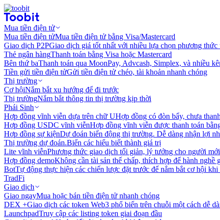
Mua tiền điện tử
Mua tiền điện tử
Mua tiền điện tử bằng Visa/Mastercard
Giao dịch P2P
Giao dịch giá tốt nhất với nhiều lựa chọn phương thức
Thẻ ngân hàng
Thanh toán bằng Visa hoặc Mastercard
Bên thứ ba
Thanh toán qua MoonPay, Advcash, Simplex, và nhiều kê
Tiền gửi tiền điện tử
Gửi tiền điện tử chéo, tài khoản nhanh chóng
Thị trường
Cơ hội
Nắm bắt xu hướng để đi trước
Thị trường
Nắm bắt thông tin thị trường kịp thời
Phái Sinh
Hợp đồng vĩnh viễn dựa trên chữ U
Hợp đồng có đòn bẩy, chưa than
Hợp đồng USDC vĩnh viễn
Hợp đồng vĩnh viễn được thanh toán b
Hợp đồng sự kiện
Dự đoán biến động thị trường. Dễ dàng nhận lợi n
Thị trường dự đoán.
Biến các hiểu biết thành giá trị
Lite vĩnh viễn
Phương thức giao dịch tối giản, lý tưởng cho người mới
Hợp đồng demo
Không cần tài sản thế chấp, thích hợp để hành nghề 
Bot
Tự động thực hiện các chiến lược đặt trước để nắm bắt cơ hội khi
TradFi
Giao dịch
Giao ngay
Mua hoặc bán tiền điện tử nhanh chóng
DEX +
Giao dịch các token Web3 phổ biến trên chuỗi một cách dễ d
Launchpad
Truy cập các listing token giai đoạn đầu