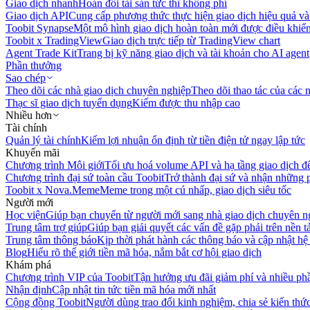
Giao dịch nhanh
Hoán đổi tài sản tức thì không phí
Giao dịch API
Cung cấp phương thức thực hiện giao dịch hiệu quả và
Toobit Synapse
Một mô hình giao dịch hoàn toàn mới được điều khiển
Toobit x TradingView
Giao dịch trực tiếp từ TradingView chart
Agent Trade Kit
Trang bị kỹ năng giao dịch và tài khoản cho AI agent
Phần thưởng
Sao chép
Theo dõi các nhà giao dịch chuyên nghiệp
Theo dõi thao tác của các n
Thạc sĩ giao dịch tuyển dụng
Kiếm được thu nhập cao
Nhiều hơn
Tài chính
Quản lý tài chính
Kiếm lợi nhuận ổn định từ tiền điện tử ngay lập tức
Khuyến mãi
Chương trình Môi giới
Tối ưu hoá volume API và hạ tầng giao dịch đ
Chương trình đại sứ toàn cầu Toobit
Trở thành đại sứ và nhận những p
Toobit x Nova.Meme
Meme trong một cú nhấp, giao dịch siêu tốc
Người mới
Học viện
Giúp bạn chuyển từ người mới sang nhà giao dịch chuyên n
Trung tâm trợ giúp
Giúp bạn giải quyết các vấn đề gặp phải trên nền t
Trung tâm thông báo
Kịp thời phát hành các thông báo và cập nhật hệ
Blog
Hiểu rõ thế giới tiền mã hóa, nắm bắt cơ hội giao dịch
Khám phá
Chương trình VIP của Toobit
Tận hưởng ưu đãi giảm phí và nhiều ph
Nhận định
Cập nhật tin tức tiền mã hóa mới nhất
Cộng đồng Toobit
Người dùng trao đổi kinh nghiệm, chia sẻ kiến thức