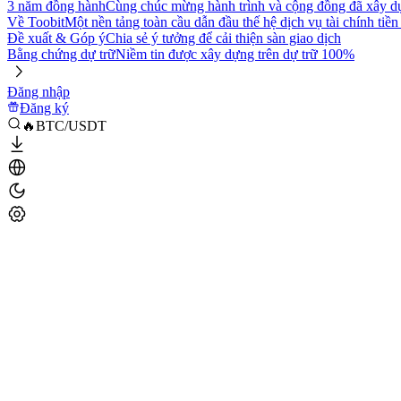
3 năm đồng hành
Cùng chúc mừng hành trình và cộng đồng đã xây d
Về Toobit
Một nền tảng toàn cầu dẫn đầu thế hệ dịch vụ tài chính tiền
Đề xuất & Góp ý
Chia sẻ ý tưởng để cải thiện sàn giao dịch
Bằng chứng dự trữ
Niềm tin được xây dựng trên dự trữ 100%
Đăng nhập
Đăng ký
🔥BTC/USDT